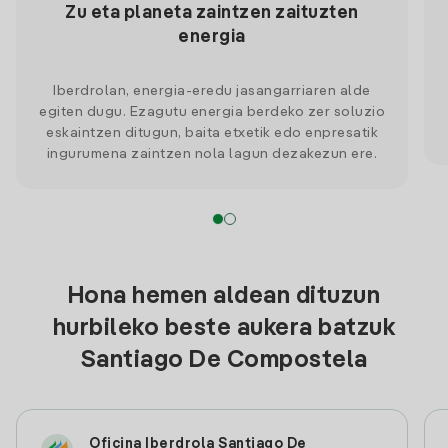
Zu eta planeta zaintzen zaituzten
energia
Iberdrolan, energia-eredu jasangarriaren alde
egiten dugu. Ezagutu energia berdeko zer soluzio
eskaintzen ditugun, baita etxetik edo enpresatik
ingurumena zaintzen nola lagun dezakezun ere.
Hona hemen aldean dituzun
hurbileko beste aukera batzuk
Santiago De Compostela
Oficina Iberdrola Santiago De