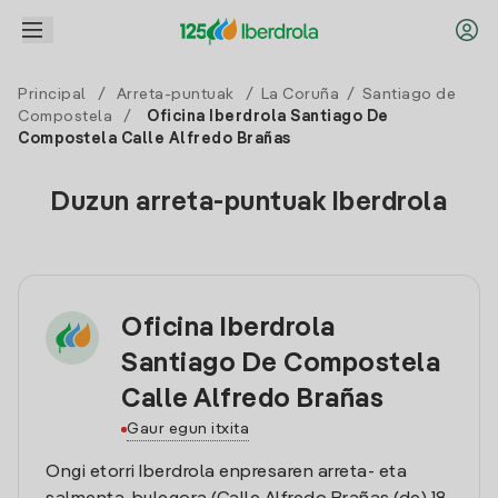
Principal
/
Arreta-puntuak
/
La Coruña
/
Santiago de
Compostela
/
Oficina Iberdrola Santiago De
Compostela Calle Alfredo Brañas
Duzun arreta-puntuak Iberdrola
Oficina Iberdrola
Santiago De Compostela
Calle Alfredo Brañas
Gaur egun itxita
Ongi etorri Iberdrola enpresaren arreta- eta