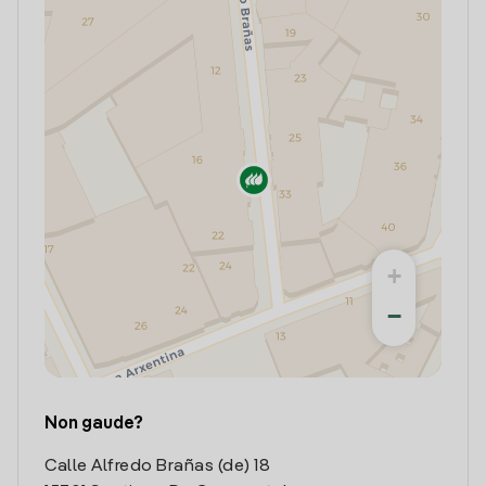
+
−
Non gaude?
Calle Alfredo Brañas (de) 18