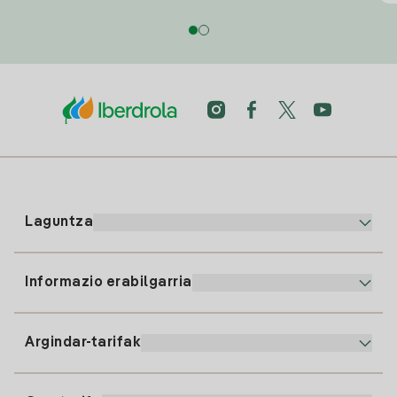
Laguntza
Informazio erabilgarria
Bezeroaren arreta
900 225 235
Argindar-tarifak
Gure App-a
94 646 01 25
Faktura Elektronikoa