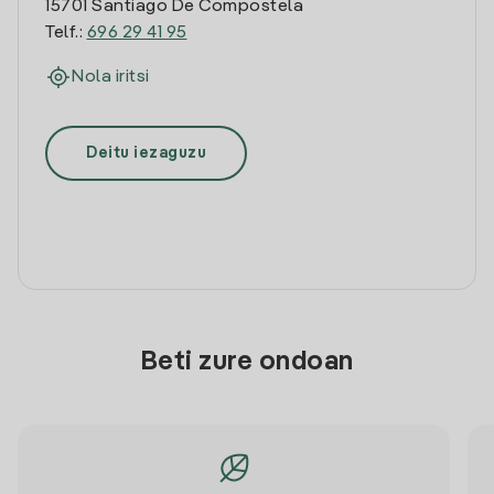
15701 Santiago De Compostela
Telf.:
696 29 41 95
Nola iritsi
Deitu iezaguzu
Beti zure ondoan