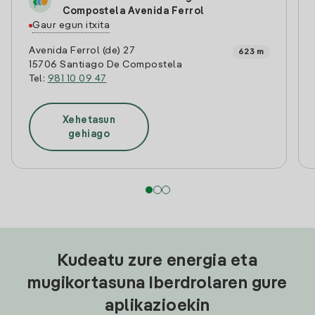
Compostela Avenida Ferrol
Gaur egun itxita
Avenida Ferrol (de) 27
623 m
15706 Santiago De Compostela
Tel:
981 10 09 47
Xehetasun
gehiago
Kudeatu zure energia eta
mugikortasuna Iberdrolaren gure
aplikazioekin