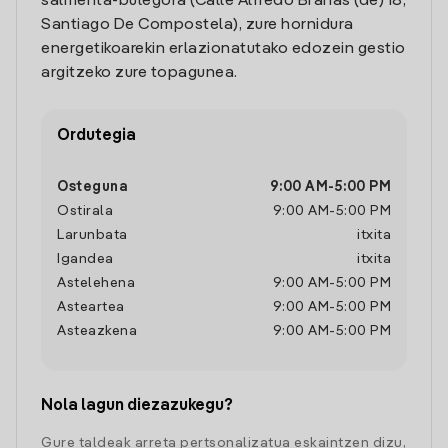
salmenta-bulegora (Calle Alfredo Brañas (de) 18,
Santiago De Compostela), zure hornidura
energetikoarekin erlazionatutako edozein gestio
argitzeko zure topagunea.
Ordutegia
Osteguna
9:00 AM
-
5:00 PM
Ostirala
9:00 AM
-
5:00 PM
Larunbata
itxita
Igandea
itxita
Astelehena
9:00 AM
-
5:00 PM
Asteartea
9:00 AM
-
5:00 PM
Asteazkena
9:00 AM
-
5:00 PM
Nola lagun diezazukegu?
Gure taldeak arreta pertsonalizatua eskaintzen dizu,