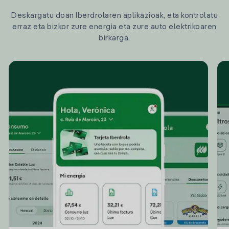
Deskargatu doan Iberdrolaren aplikazioak, eta kontrolatu
erraz eta bizkor zure energia eta zure auto elektrikoaren
birkarga.