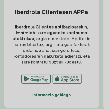
Iberdrola Clientesen APPa
Iberdrola Clientes aplikazioarekin
,
kontrolatu zure
eguneko kontsumo
elektrikoa
, argia aurrezteko. Aplikazio
horren bitartez, argi- eta gas-fakturak
ordaindu ahal izango dituzu,
kontadorearen irakurketa adierazi, eta
zure kontratu guztiak kudeatu.
Informazio gehiago