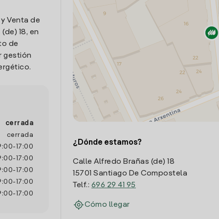
 y Venta de
(de) 18, en
to de
r gestión
ergético.
cerrada
cerrada
¿Dónde estamos?
9:00
-
17:00
9:00
-
17:00
Calle Alfredo Brañas (de) 18
9:00
-
17:00
15701 Santiago De Compostela
9:00
-
17:00
Telf.:
696 29 41 95
9:00
-
17:00
Cómo llegar