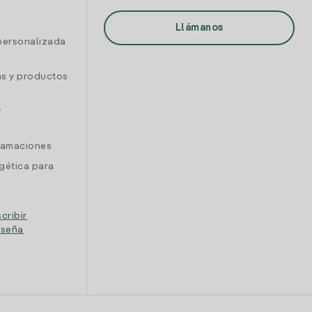
Llámanos
personalizada
as y productos
y
clamaciones
gética para
cribir
eseña