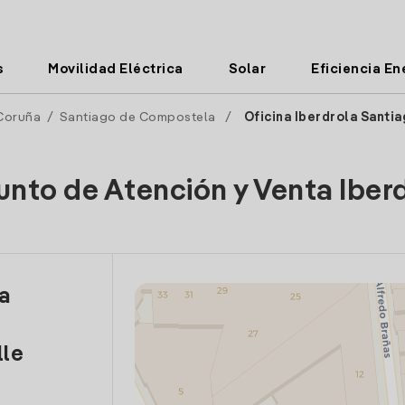
s
Movilidad Eléctrica
Solar
Eficiencia En
Coruña
/
Santiago de Compostela
/
Oficina Iberdrola Santi
unto de Atención y Venta Iber
la
lle