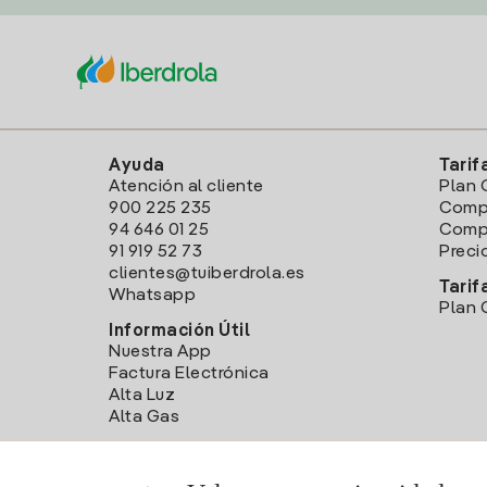
Ayuda
Tarif
Atención al cliente
Plan 
900 225 235
Comp
94 646 01 25
Compa
91 919 52 73
Preci
clientes@tuiberdrola.es
Tarif
Whatsapp
Plan 
Información Útil
Nuestra App
Factura Electrónica
Alta Luz
Alta Gas