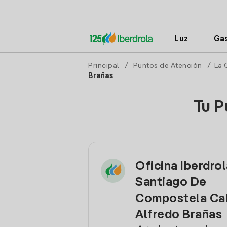
Luz
Ga
Principal
/
Puntos de Atención
/
La 
Brañas
Tu P
Oficina Iberdro
Santiago De
Compostela Ca
Alfredo Brañas