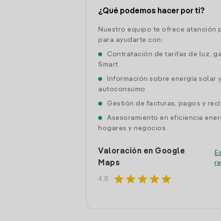
¿Qué podemos hacer por ti?
Nuestro equipo te ofrece atención 
para ayudarte con:
Contratación de tarifas de luz, g
Smart
Información sobre energía solar 
autoconsumo
Gestión de facturas, pagos y re
Asesoramiento en eficiencia ener
hogares y negocios
Valoración en Google
Es
Maps
r
star
star
star
star
star
4.8