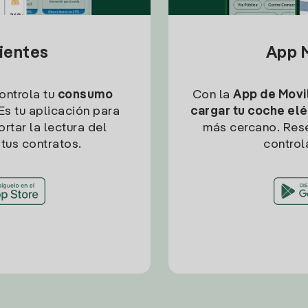
lientes
App M
controla tu
consumo
Con la
App de Movil
Es tu aplicación para
cargar tu coche elé
rtar la lectura del
más cercano. Res
tus contratos.
control