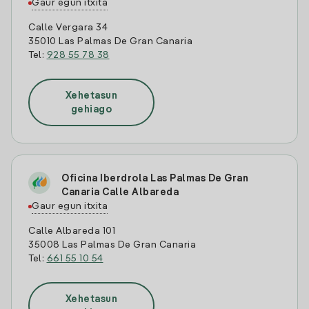
Gaur egun itxita
Calle Vergara 34
35010 Las Palmas De Gran Canaria
Tel:
928 55 78 38
Xehetasun
gehiago
Oficina Iberdrola Las Palmas De Gran
Canaria Calle Albareda
Gaur egun itxita
Calle Albareda 101
35008 Las Palmas De Gran Canaria
Tel:
661 55 10 54
Xehetasun