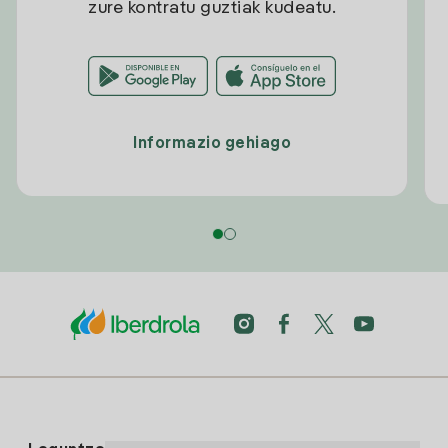
zure kontratu guztiak kudeatu.
Informazio gehiago