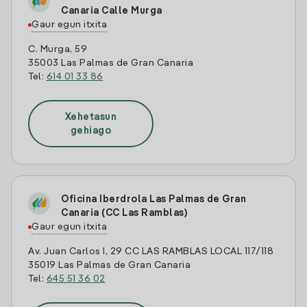
Canaria Calle Murga
Gaur egun itxita
C. Murga, 59
35003 Las Palmas de Gran Canaria
Tel:
614 01 33 86
Xehetasun
gehiago
Oficina Iberdrola Las Palmas de Gran
Canaria (CC Las Ramblas)
Gaur egun itxita
Av. Juan Carlos I, 29 CC LAS RAMBLAS LOCAL 117/118
35019 Las Palmas de Gran Canaria
Tel:
645 51 36 02