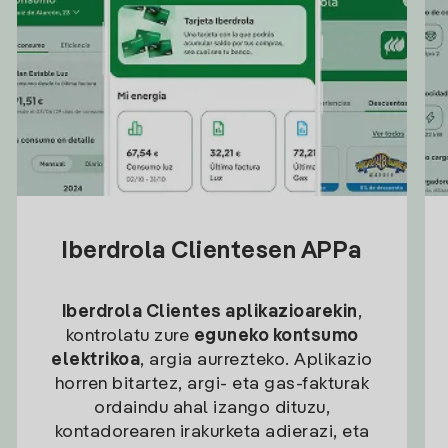
Iberdrola Clientesen APPa
Iberdrola Clientes aplikazioarekin
,
kontrolatu zure
eguneko kontsumo
elektrikoa
, argia aurrezteko. Aplikazio
horren bitartez, argi- eta gas-fakturak
ordaindu ahal izango dituzu,
kontadorearen irakurketa adierazi, eta