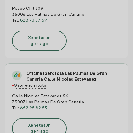
Paseo Chil 309
35006 Las Palmas De Gran Canaria
Tel:
828 73 57 69
Xehetasun
gehiago
Oficina Iberdrola Las Palmas De Gran
Canaria Calle Nicolas Estevanez
Gaur egun itxita
Calle Nicolas Estevanez 56
35007 Las Palmas De Gran Canaria
Tel:
662 95 82 53
Xehetasun
gehiago