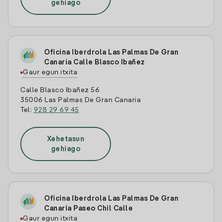
gehiago
Oficina Iberdrola Las Palmas De Gran
Canaria Calle Blasco Ibañez
Gaur egun itxita
Calle Blasco Ibañez 56
35006 Las Palmas De Gran Canaria
Tel:
928 29 69 45
Xehetasun
gehiago
Oficina Iberdrola Las Palmas De Gran
Canaria Paseo Chil Calle
Gaur egun itxita