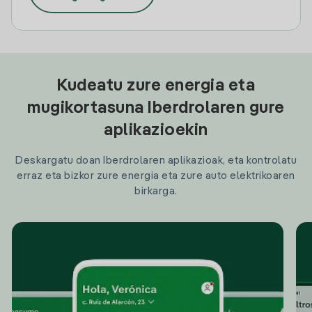
Kudeatu zure energia eta
mugikortasuna Iberdrolaren gure
aplikazioekin
Deskargatu doan Iberdrolaren aplikazioak, eta kontrolatu
erraz eta bizkor zure energia eta zure auto elektrikoaren
birkarga.