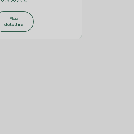
:
928 29 69 45
Más
detalles