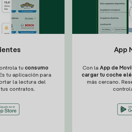
lientes
App M
controla tu
consumo
Con la
App de Movil
Es tu aplicación para
cargar tu coche elé
rtar la lectura del
más cercano. Res
tus contratos.
control