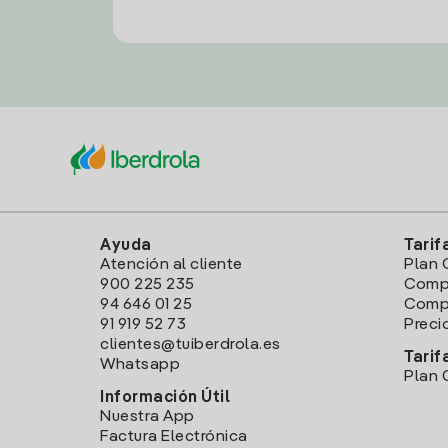
Ayuda
Tarif
Atención al cliente
Plan 
900 225 235
Comp
94 646 01 25
Compa
91 919 52 73
Preci
clientes@tuiberdrola.es
Tarif
Whatsapp
Plan 
Información Útil
Nuestra App
Factura Electrónica