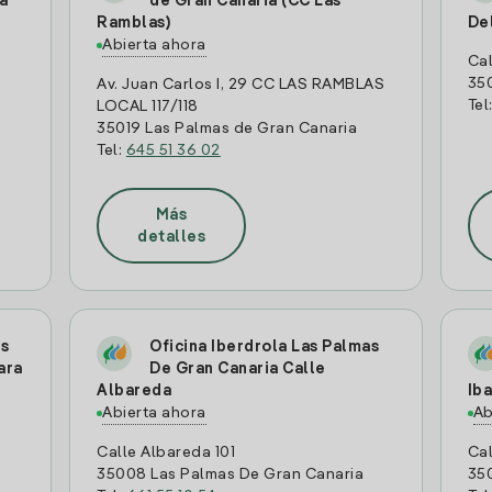
a
de Gran Canaria (CC Las
Ramblas)
De
Abierta ahora
Cal
350
Av. Juan Carlos I, 29 CC LAS RAMBLAS
Tel
LOCAL 117/118
35019 Las Palmas de Gran Canaria
Tel:
645 51 36 02
Más
detalles
as
Oficina Iberdrola Las Palmas
ara
De Gran Canaria Calle
Albareda
Ib
Abierta ahora
Ab
Calle Albareda 101
Cal
35008 Las Palmas De Gran Canaria
35