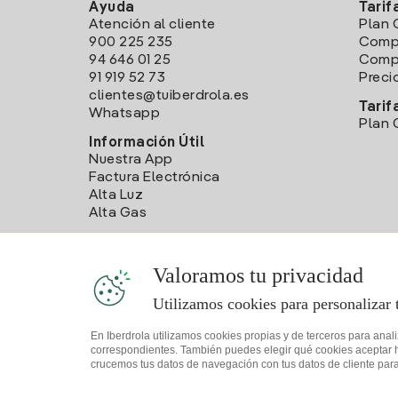
Ayuda
Tarif
Atención al cliente
Plan 
900 225 235
Comp
94 646 01 25
Compa
91 919 52 73
Preci
clientes@tuiberdrola.es
Tarif
Whatsapp
Plan 
Información Útil
Nuestra App
Factura Electrónica
Alta Luz
Alta Gas
Valoramos tu privacidad
Utilizamos cookies para personalizar 
En Iberdrola utilizamos cookies propias y de terceros para anal
correspondientes. También puedes elegir qué cookies aceptar hac
crucemos tus datos de navegación con tus datos de cliente para 
Mapa web
Información legal y Política de cookies
Política 