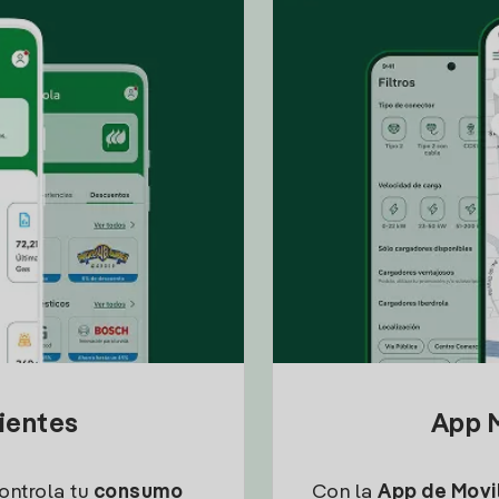
lientes
App M
controla tu
consumo
Con la
App de Movil