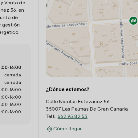
 y Venta de
anez 56, en
punto de
r gestión
ergético.
:00
-
16:00
cerrada
cerrada
¿Dónde estamos?
8:00
-
16:00
8:00
-
16:00
Calle Nicolas Estevanez 56
8:00
-
16:00
35007 Las Palmas De Gran Canaria
8:00
-
16:00
Telf.:
662 95 82 53
Cómo llegar