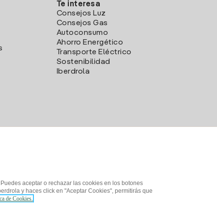
Te interesa
Consejos Luz
Consejos Gas
Autoconsumo
Ahorro Energético
s
Transporte Eléctrico
Sostenibilidad
Iberdrola
. Puedes aceptar o rechazar las cookies en los botones
erdrola y haces click en "Aceptar Cookies", permitirás que
ica de Cookies.
d
¿Cómo ser colaborador?
Canal de Denuncias
Iberdrola.com