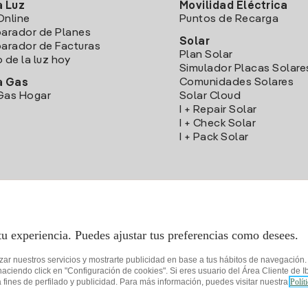
a Luz
Movilidad Eléctrica
Online
Puntos de Recarga
arador de Planes
Solar
rador de Facturas
Plan Solar
o de la luz hoy
Simulador Placas Solare
Comunidades Solares
a Gas
Gas Hogar
Solar Cloud
I + Repair Solar
I + Check Solar
I + Pack Solar
Descarga la App Iberdrola Clientes
tu experiencia. Puedes ajustar tus preferencias como desees.
izar nuestros servicios y mostrarte publicidad en base a tus hábitos de navegación
iendo click en "Configuración de cookies". Si eres usuario del Área Cliente de Ib
fines de perfilado y publicidad. Para más información, puedes visitar nuestra
Polít
de privacidad
Configurar cookies
Seguridad de la información
Accesibilida