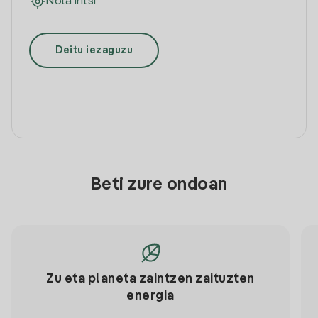
Nola iritsi
Deitu iezaguzu
Beti zure ondoan
Zu eta planeta zaintzen zaituzten
energia