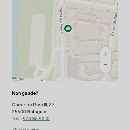
+
−
Non gaude?
Carrer de Pere III, 37
25600 Balaguer
Telf.:
973 85 92 10