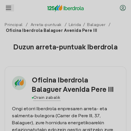
Principal
/
Arreta-puntuak
/
Lérida
/
Balaguer
/
Oficina Iberdrola Balaguer Avenida Pere III
Duzun arreta-puntuak Iberdrola
Oficina Iberdrola
Balaguer Avenida Pere III
Orain zabalik
Ongi etorri Iberdrola enpresaren arreta- eta
salmenta-bulegora (Carrer de Pere III, 37,
Balaguer), zure hornidura energetikoarekin
erlazionatutako edozein gestio argitzeko zure