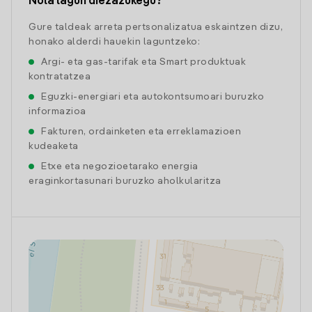
Nola lagun diezazukegu?
Gure taldeak arreta pertsonalizatua eskaintzen dizu,
honako alderdi hauekin laguntzeko:
Argi- eta gas-tarifak eta Smart produktuak
kontratatzea
Eguzki-energiari eta autokontsumoari buruzko
informazioa
Fakturen, ordainketen eta erreklamazioen
kudeaketa
Etxe eta negozioetarako energia
eraginkortasunari buruzko aholkularitza