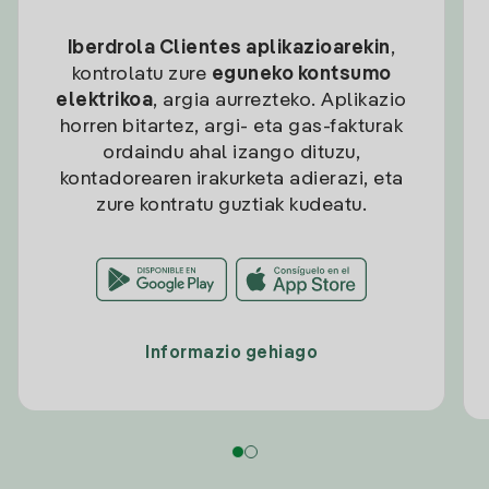
Iberdrola Clientes aplikazioarekin
,
kontrolatu zure
eguneko kontsumo
elektrikoa
, argia aurrezteko. Aplikazio
horren bitartez, argi- eta gas-fakturak
ordaindu ahal izango dituzu,
kontadorearen irakurketa adierazi, eta
zure kontratu guztiak kudeatu.
Informazio gehiago