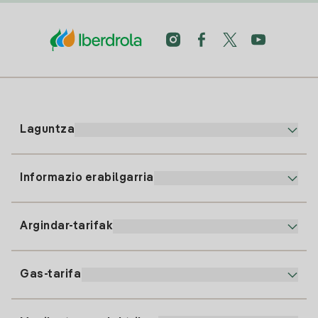
Laguntza
Informazio erabilgarria
Bezeroaren arreta
900 225 235
Argindar-tarifak
Gure App-a
94 646 01 25
Faktura Elektronikoa
91 919 52 73
Gas-tarifa
Online Plana
Argiaren alta
clientes@tuiberdrola.es
Planen Konparatzailea