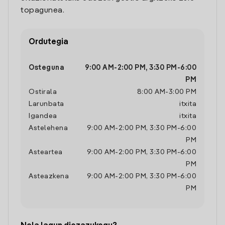
topagunea.
Ordutegia
Osteguna
9:00 AM
-
2:00 PM
,
3:30 PM
-
6:00
PM
Ostirala
8:00 AM
-
3:00 PM
Larunbata
itxita
Igandea
itxita
Astelehena
9:00 AM
-
2:00 PM
,
3:30 PM
-
6:00
PM
Asteartea
9:00 AM
-
2:00 PM
,
3:30 PM
-
6:00
PM
Asteazkena
9:00 AM
-
2:00 PM
,
3:30 PM
-
6:00
PM