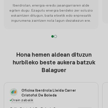
Iberdrolan, energia-eredu jasangarriaren alde
egiten dugu. Ezagutu energia berdeko zer soluzio
eskaintzen ditugun, baita etxetik edo enpresatik
ingurumena zaintzen nola lagun dezakezun ere.
Hona hemen aldean dituzun
hurbileko beste aukera batzuk
Balaguer
Oficina Iberdrola Lleida Carrer
Cristofol De Boleda
Orain zabalik