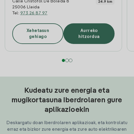
Calle Cristofol De Boleda 8
24.9 km
25006 Lleida
Tel:
973 26 87 97
Xehetasun
Aurreko
gehiago
hitzordua
Kudeatu zure energia eta
mugikortasuna Iberdrolaren gure
aplikazioekin
Deskargatu doan Iberdrolaren aplikazioak, eta kontrolatu
erraz eta bizkor zure energia eta zure auto elektrikoaren