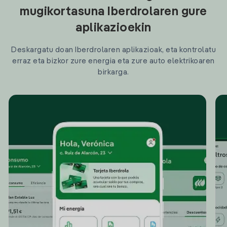
mugikortasuna Iberdrolaren gure
aplikazioekin
Deskargatu doan Iberdrolaren aplikazioak, eta kontrolatu
erraz eta bizkor zure energia eta zure auto elektrikoaren
birkarga.