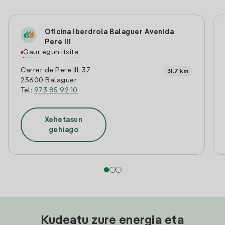
Oficina Iberdrola Balaguer Avenida
Pere III
Gaur egun itxita
Carrer de Pere III, 37
31.7 km
25600 Balaguer
Tel:
973 85 92 10
Xehetasun
gehiago
Kudeatu zure energia eta