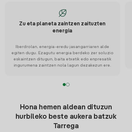
Zu eta planeta zaintzen zaituzten
energia
Iberdrolan, energia-eredu jasangarriaren alde
egiten dugu. Ezagutu energia berdeko zer soluzio
eskaintzen ditugun, baita etxetik edo enpresatik
ingurumena zaintzen nola lagun dezakezun ere.
Hona hemen aldean dituzun
hurbileko beste aukera batzuk
Tarrega