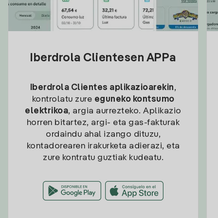
Iberdrola Clientesen APPa
Iberdrola Clientes aplikazioarekin
,
kontrolatu zure
eguneko kontsumo
elektrikoa
, argia aurrezteko. Aplikazio
horren bitartez, argi- eta gas-fakturak
ordaindu ahal izango dituzu,
kontadorearen irakurketa adierazi, eta
zure kontratu guztiak kudeatu.