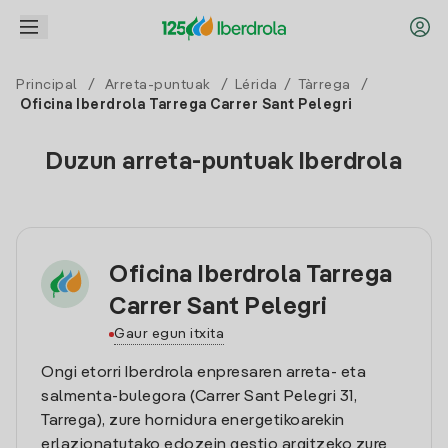
Principal
/
Arreta-puntuak
/
Lérida
/
Tàrrega
/
Oficina Iberdrola Tarrega Carrer Sant Pelegri
Duzun arreta-puntuak Iberdrola
Oficina Iberdrola Tarrega
Carrer Sant Pelegri
Gaur egun itxita
Ongi etorri Iberdrola enpresaren arreta- eta
salmenta-bulegora (Carrer Sant Pelegri 31,
Tarrega), zure hornidura energetikoarekin
erlazionatutako edozein gestio argitzeko zure