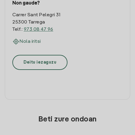
Non gaude?
Carrer Sant Pelegri 31
25300 Tarrega
Telf.:
973 08 47 96
Nola iritsi
Deitu iezaguzu
Beti zure ondoan