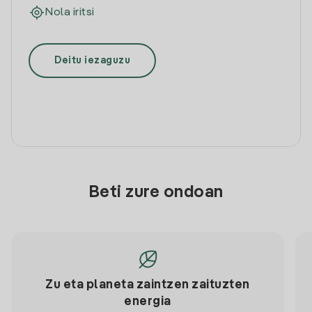
Nola iritsi
Deitu iezaguzu
Beti zure ondoan
Zu eta planeta zaintzen zaituzten
energia