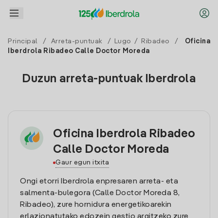
Principal
/
Arreta-puntuak
/
Lugo
/
Ribadeo
/
Oficina
Iberdrola Ribadeo Calle Doctor Moreda
Duzun arreta-puntuak Iberdrola
Oficina Iberdrola Ribadeo
Calle Doctor Moreda
Gaur egun itxita
Ongi etorri Iberdrola enpresaren arreta- eta
salmenta-bulegora (Calle Doctor Moreda 8,
Ribadeo), zure hornidura energetikoarekin
erlazionatutako edozein gestio argitzeko zure