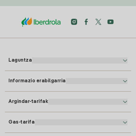
Laguntza
Informazio erabilgarria
Bezeroaren arreta
900 225 235
Argindar-tarifak
Gure App-a
94 646 01 25
Faktura Elektronikoa
91 919 52 73
Gas-tarifa
Online Plana
Argiaren alta
clientes@tuiberdrola.es