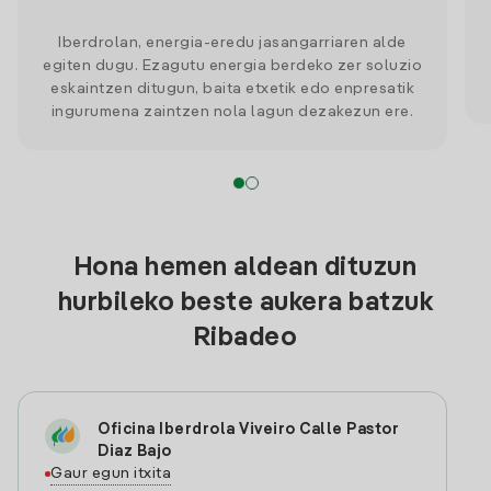
Iberdrolan, energia-eredu jasangarriaren alde
egiten dugu. Ezagutu energia berdeko zer soluzio
eskaintzen ditugun, baita etxetik edo enpresatik
ingurumena zaintzen nola lagun dezakezun ere.
Hona hemen aldean dituzun
hurbileko beste aukera batzuk
Ribadeo
Oficina Iberdrola Viveiro Calle Pastor
Diaz Bajo
Gaur egun itxita