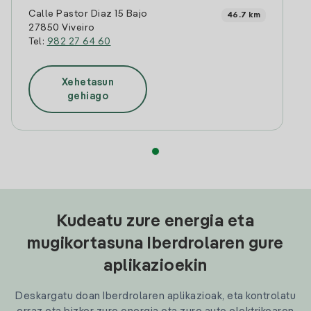
Calle Pastor Diaz 15 Bajo
46.7 km
27850 Viveiro
Tel:
982 27 64 60
Xehetasun
gehiago
Kudeatu zure energia eta
mugikortasuna Iberdrolaren gure
aplikazioekin
Deskargatu doan Iberdrolaren aplikazioak, eta kontrolatu