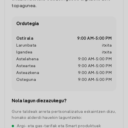
topagunea.
Ordutegia
Ostirala
9:00 AM
-
5:00 PM
Larunbata
itxita
Igandea
itxita
Astelehena
9:00 AM
-
5:00 PM
Asteartea
9:00 AM
-
5:00 PM
Asteazkena
9:00 AM
-
5:00 PM
Osteguna
9:00 AM
-
5:00 PM
Nola lagun diezazukegu?
Gure taldeak arreta pertsonalizatua eskaintzen dizu,
honako alderdi hauekin laguntzeko:
Argi- eta gas-tarifak eta Smart produktuak