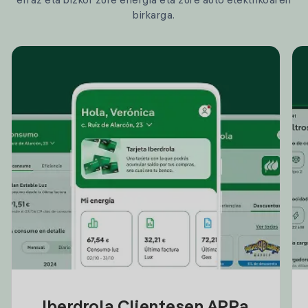
erraz eta bizkor zure energia eta zure auto elektrikoaren
birkarga.