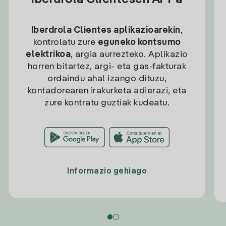
Iberdrola Clientesen APPa
Iberdrola Clientes aplikazioarekin
,
kontrolatu zure
eguneko kontsumo
elektrikoa
, argia aurrezteko. Aplikazio
horren bitartez, argi- eta gas-fakturak
ordaindu ahal izango dituzu,
kontadorearen irakurketa adierazi, eta
zure kontratu guztiak kudeatu.
Informazio gehiago