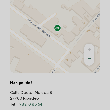
+
−
Non gaude?
Calle Doctor Moreda 8
27700 Ribadeo
Telf.:
982 10 85 54