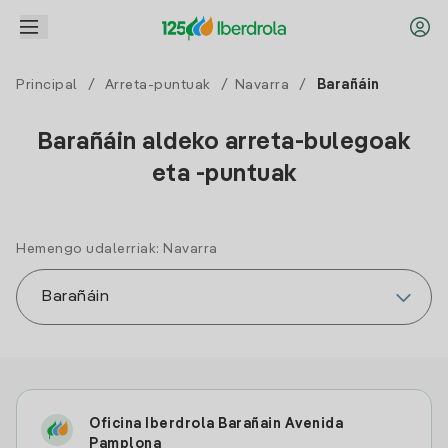
Principal
/
Arreta-puntuak
/
Navarra
/
Barañáin
Barañáin aldeko arreta-bulegoak
eta -puntuak
Hemengo udalerriak: Navarra
Oficina Iberdrola Barañain Avenida
Pamplona