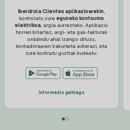
Iberdrola Clientes aplikazioarekin
,
kontrolatu zure
eguneko kontsumo
elektrikoa
, argia aurrezteko. Aplikazio
horren bitartez, argi- eta gas-fakturak
ordaindu ahal izango dituzu,
kontadorearen irakurketa adierazi, eta
zure kontratu guztiak kudeatu.
Informazio gehiago