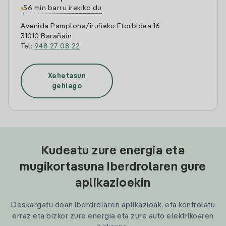
56 min barru irekiko du
Avenida Pamplona/iruñeko Etorbidea 16
31010 Barañain
Tel:
948 27 08 22
Xehetasun
gehiago
Kudeatu zure energia eta
mugikortasuna Iberdrolaren gure
aplikazioekin
Deskargatu doan Iberdrolaren aplikazioak, eta kontrolatu
erraz eta bizkor zure energia eta zure auto elektrikoaren