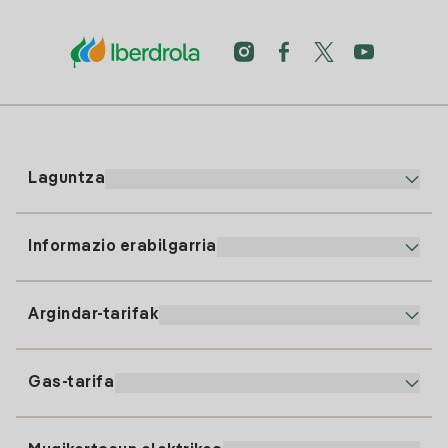
Laguntza
Informazio erabilgarria
Bezeroaren arreta
900 225 235
Argindar-tarifak
Gure App-a
94 646 01 25
Faktura Elektronikoa
91 919 52 73
Gas-tarifa
Online Plana
Argiaren alta
clientes@tuiberdrola.es
Planen Konparatzailea