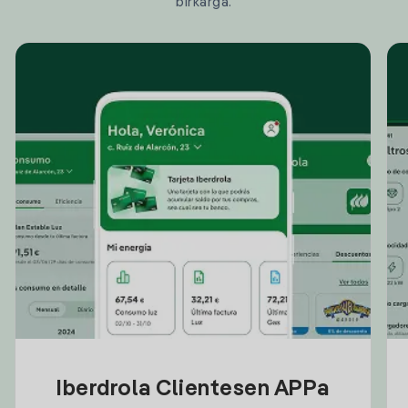
birkarga.
Iberdrola Clientesen APPa