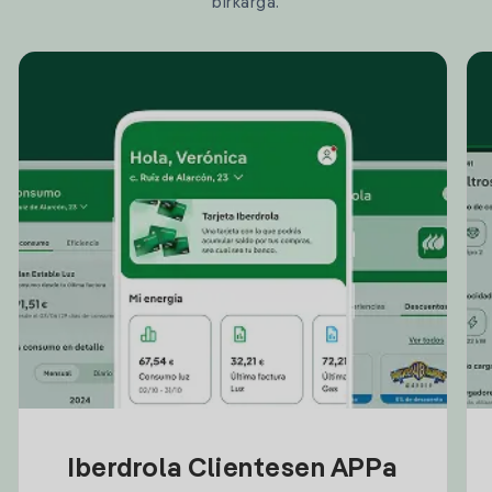
birkarga.
Iberdrola Clientesen APPa