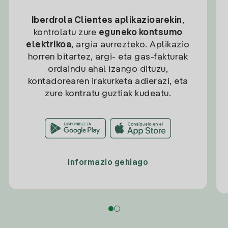
Iberdrola Clientes aplikazioarekin
,
kontrolatu zure
eguneko kontsumo
elektrikoa
, argia aurrezteko. Aplikazio
horren bitartez, argi- eta gas-fakturak
ordaindu ahal izango dituzu,
kontadorearen irakurketa adierazi, eta
zure kontratu guztiak kudeatu.
Informazio gehiago