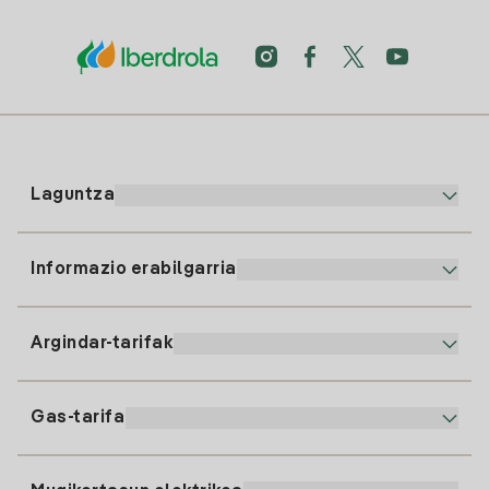
Laguntza
Informazio erabilgarria
Bezeroaren arreta
900 225 235
Argindar-tarifak
Gure App-a
94 646 01 25
Faktura Elektronikoa
91 919 52 73
Gas-tarifa
Online Plana
Argiaren alta
clientes@tuiberdrola.es
Planen Konparatzailea