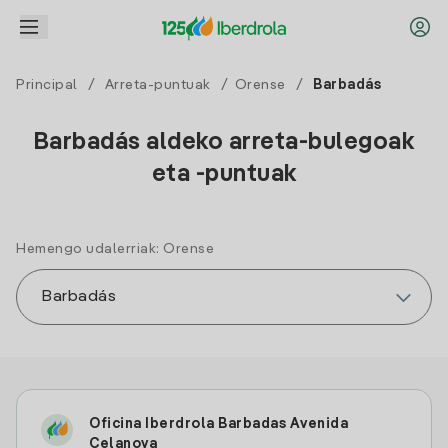
Principal
/
Arreta-puntuak
/
Orense
/
Barbadás
Barbadás aldeko arreta-bulegoak
eta -puntuak
Hemengo udalerriak: Orense
Oficina Iberdrola Barbadas Avenida
Celanova