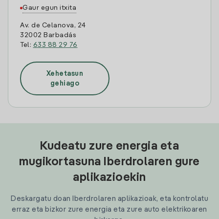
Gaur egun itxita
Av. de Celanova, 24
32002 Barbadás
Tel:
633 88 29 76
Xehetasun
gehiago
Kudeatu zure energia eta
mugikortasuna Iberdrolaren gure
aplikazioekin
Deskargatu doan Iberdrolaren aplikazioak, eta kontrolatu
erraz eta bizkor zure energia eta zure auto elektrikoaren