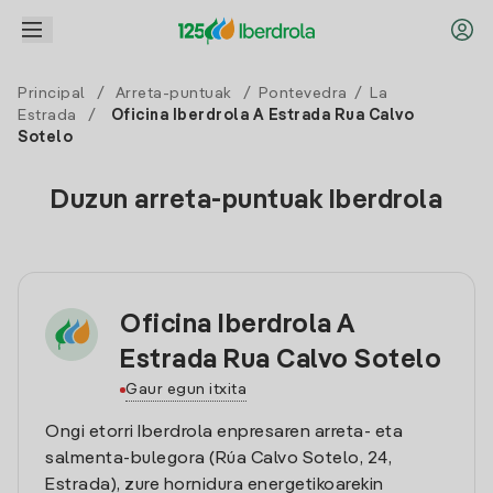
Principal
/
Arreta-puntuak
/
Pontevedra
/
La
Estrada
/
Oficina Iberdrola A Estrada Rua Calvo
Sotelo
Duzun arreta-puntuak Iberdrola
Oficina Iberdrola A
Estrada Rua Calvo Sotelo
Gaur egun itxita
Ongi etorri Iberdrola enpresaren arreta- eta
salmenta-bulegora (Rúa Calvo Sotelo, 24,
Estrada), zure hornidura energetikoarekin