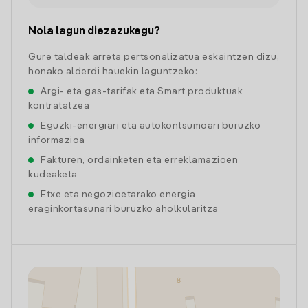
Nola lagun diezazukegu?
Gure taldeak arreta pertsonalizatua eskaintzen dizu,
honako alderdi hauekin laguntzeko:
Argi- eta gas-tarifak eta Smart produktuak
kontratatzea
Eguzki-energiari eta autokontsumoari buruzko
informazioa
Fakturen, ordainketen eta erreklamazioen
kudeaketa
Etxe eta negozioetarako energia
eraginkortasunari buruzko aholkularitza