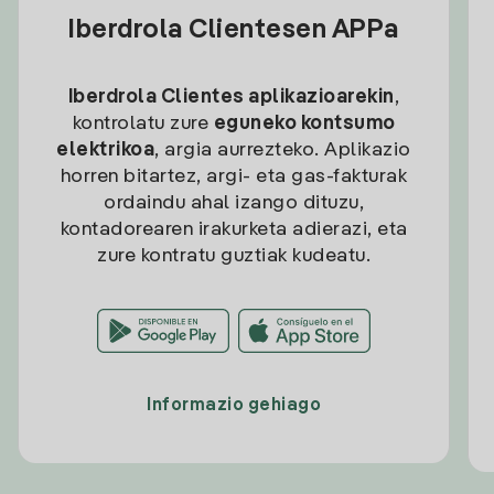
Iberdrola Clientesen APPa
Iberdrola Clientes aplikazioarekin
,
kontrolatu zure
eguneko kontsumo
elektrikoa
, argia aurrezteko. Aplikazio
horren bitartez, argi- eta gas-fakturak
ordaindu ahal izango dituzu,
kontadorearen irakurketa adierazi, eta
zure kontratu guztiak kudeatu.
Informazio gehiago