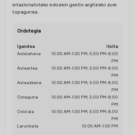
erlazionatutako edozein gestio argitzeko zure
topagunea.
Ordutegia
Igandea
itxita
Astelehena
10:00 AM
-
1:00 PM
,
5:00 PM
-
8:00
PM
Asteartea
10:00 AM
-
1:00 PM
,
5:00 PM
-
8:00
PM
Asteazkena
10:00 AM
-
1:00 PM
,
5:00 PM
-
8:00
PM
Osteguna
10:00 AM
-
1:00 PM
,
5:00 PM
-
8:00
PM
Ostirala
10:00 AM
-
1:00 PM
,
5:00 PM
-
8:00
PM
Larunbata
10:00 AM
-
1:00 PM