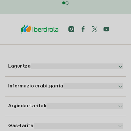
Laguntza
Informazio erabilgarria
Bezeroaren arreta
900 225 235
Argindar-tarifak
Gure App-a
94 646 01 25
Faktura Elektronikoa
91 919 52 73
Gas-tarifa
Online Plana