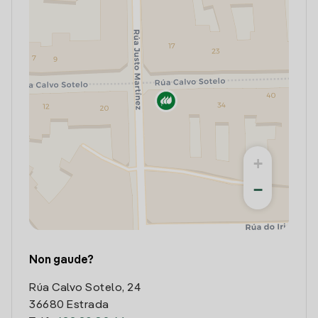
+
−
Non gaude?
Rúa Calvo Sotelo, 24
36680 Estrada