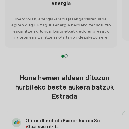
energia
Iberdrolan, energia-eredu jasangarriaren alde
egiten dugu. Ezagutu energia berdeko zer soluzio
eskaintzen ditugun, baita etxetik edo enpresatik
ingurumena zaintzen nola lagun dezakezun ere.
Hona hemen aldean dituzun
hurbileko beste aukera batzuk
Estrada
Oficina Iberdrola Padrón Rúa do Sol
Gaur egun itxita