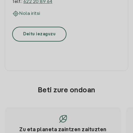
Telf.:
622 20 89 64
Nola iritsi
Deitu iezaguzu
Beti zure ondoan
Zu eta planeta zaintzen zaituzten