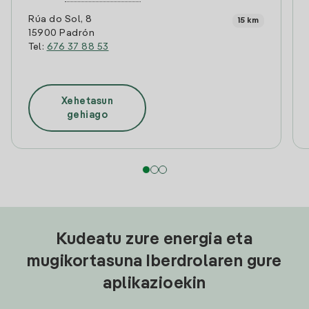
Rúa do Sol, 8
15 km
15900 Padrón
Tel:
676 37 88 53
Xehetasun
gehiago
Kudeatu zure energia eta
mugikortasuna Iberdrolaren gure
aplikazioekin