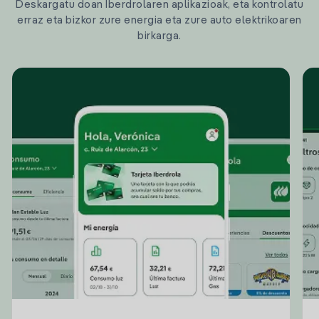
Deskargatu doan Iberdrolaren aplikazioak, eta kontrolatu
erraz eta bizkor zure energia eta zure auto elektrikoaren
birkarga.