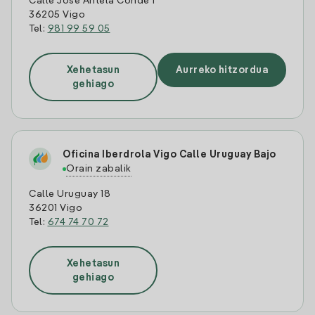
Calle Jose Antela Conde 1
36205 Vigo
Tel:
981 99 59 05
Xehetasun
Aurreko hitzordua
gehiago
Oficina Iberdrola Vigo Calle Uruguay Bajo
Orain zabalik
Calle Uruguay 18
36201 Vigo
Tel:
674 74 70 72
Xehetasun
gehiago