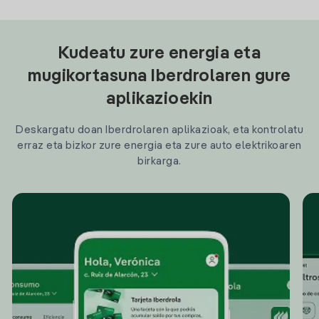
Kudeatu zure energia eta
mugikortasuna Iberdrolaren gure
aplikazioekin
Deskargatu doan Iberdrolaren aplikazioak, eta kontrolatu
erraz eta bizkor zure energia eta zure auto elektrikoaren
birkarga.