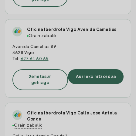
Oficina Iberdrola Vigo Avenida Camelias
Orain zabalik
Avenida Camelias 89
36211 Vigo
Tel:
627 64 60 65
Xehetasun
Aurreko hitzordua
gehiago
Oficina Iberdrola Vigo Calle Jose Antela
Conde
Orain zabalik