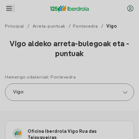
Principal
/
Arreta-puntuak
/
Pontevedra
/
Vigo
Vigo aldeko arreta-bulegoak eta -
puntuak
Hemengo udalerriak: Pontevedra
Oficina Iberdrola Vigo Rua das
Teixugueiras