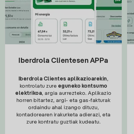
Iberdrola Clientesen APPa
Iberdrola Clientes aplikazioarekin
,
kontrolatu zure
eguneko kontsumo
elektrikoa
, argia aurrezteko. Aplikazio
horren bitartez, argi- eta gas-fakturak
ordaindu ahal izango dituzu,
kontadorearen irakurketa adierazi, eta
zure kontratu guztiak kudeatu.