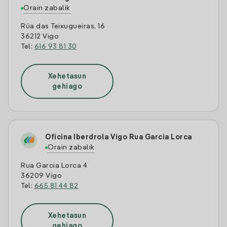
Orain zabalik
Rúa das Teixugueiras, 16
36212 Vigo
Tel:
616 93 81 30
Xehetasun
gehiago
Oficina Iberdrola Vigo Rua Garcia Lorca
Orain zabalik
Rua Garcia Lorca 4
36209 Vigo
Tel:
665 81 44 82
Xehetasun
gehiago