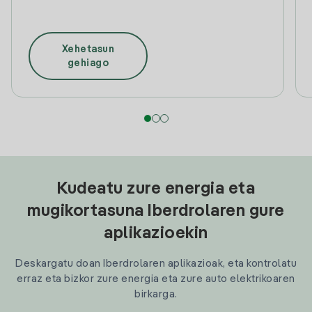
Xehetasun
gehiago
Kudeatu zure energia eta
mugikortasuna Iberdrolaren gure
aplikazioekin
Deskargatu doan Iberdrolaren aplikazioak, eta kontrolatu
erraz eta bizkor zure energia eta zure auto elektrikoaren
birkarga.