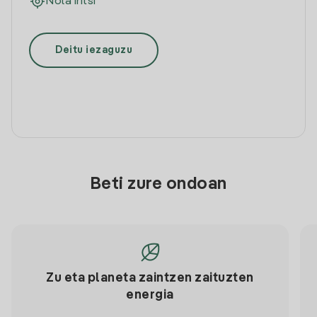
Nola iritsi
Deitu iezaguzu
Beti zure ondoan
Zu eta planeta zaintzen zaituzten
energia