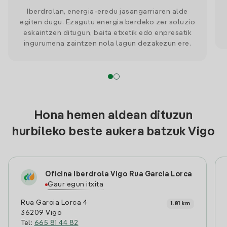
Iberdrolan, energia-eredu jasangarriaren alde
egiten dugu. Ezagutu energia berdeko zer soluzio
eskaintzen ditugun, baita etxetik edo enpresatik
ingurumena zaintzen nola lagun dezakezun ere.
Hona hemen aldean dituzun
hurbileko beste aukera batzuk Vigo
Oficina Iberdrola Vigo Rua Garcia Lorca
Gaur egun itxita
Rua Garcia Lorca 4
1.81 km
36209 Vigo
Tel:
665 81 44 82