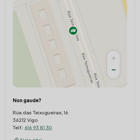
+
−
Non gaude?
Rúa das Teixugueiras, 16
36212 Vigo
Telf.:
616 93 81 30