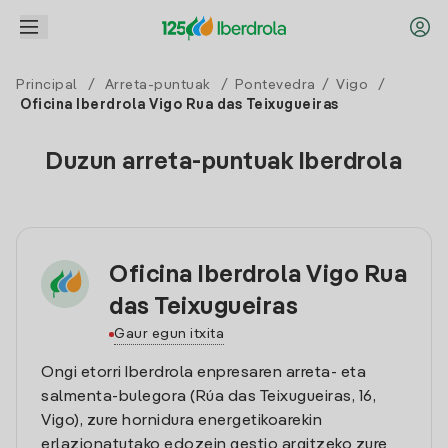
Principal
/
Arreta-puntuak
/
Pontevedra
/
Vigo
/
Oficina Iberdrola Vigo Rua das Teixugueiras
Duzun arreta-puntuak Iberdrola
Oficina Iberdrola Vigo Rua
das Teixugueiras
Gaur egun itxita
Ongi etorri Iberdrola enpresaren arreta- eta
salmenta-bulegora (Rúa das Teixugueiras, 16,
Vigo), zure hornidura energetikoarekin
erlazionatutako edozein gestio argitzeko zure