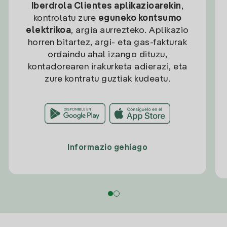
Iberdrola Clientes aplikazioarekin
,
kontrolatu zure
eguneko kontsumo
elektrikoa
, argia aurrezteko. Aplikazio
horren bitartez, argi- eta gas-fakturak
ordaindu ahal izango dituzu,
kontadorearen irakurketa adierazi, eta
zure kontratu guztiak kudeatu.
Informazio gehiago