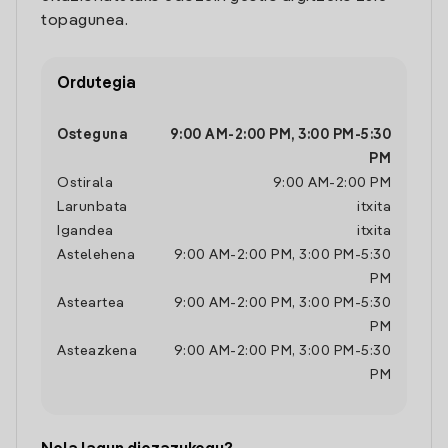
topagunea.
Ordutegia
Osteguna
9:00 AM
-
2:00 PM
,
3:00 PM
-
5:30
PM
Ostirala
9:00 AM
-
2:00 PM
Larunbata
itxita
Igandea
itxita
Astelehena
9:00 AM
-
2:00 PM
,
3:00 PM
-
5:30
PM
Asteartea
9:00 AM
-
2:00 PM
,
3:00 PM
-
5:30
PM
Asteazkena
9:00 AM
-
2:00 PM
,
3:00 PM
-
5:30
PM