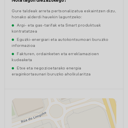
Nola lagun diezazukegu?
Gure taldeak arreta pertsonalizatua eskaintzen dizu,
honako alderdi hauekin laguntzeko:
Argi- eta gas-tarifak eta Smart produktuak
kontratatzea
Eguzki-energiari eta autokontsumoari buruzko
informazioa
Fakturen, ordainketen eta erreklamazioen
kudeaketa
Etxe eta negozioetarako energia
eraginkortasunari buruzko aholkularitza