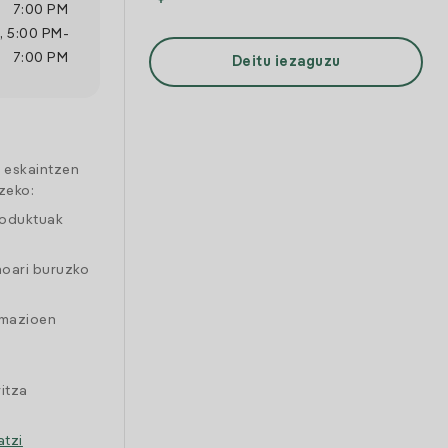
7:00 PM
,
5:00 PM
-
7:00 PM
Deitu iezaguzu
a eskaintzen
zeko:
roduktuak
moari buruzko
amazioen
itza
atzi