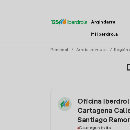
Argindarra
Mi Iberdrola
Principal
/
Arreta-puntuak
/
Región 
Oficina Iberdro
Cartagena Call
Santiago Ramon
Gaur egun itxita