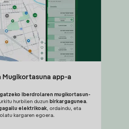
a Mugikortasuna app-a
rgatzeko
Iberdrolaren mugikortasun-
aurkitu hurbilen duzun
birkargagunea
.
gagailu elektrikoak
, ordaindu, eta
rolatu kargaren egoera.