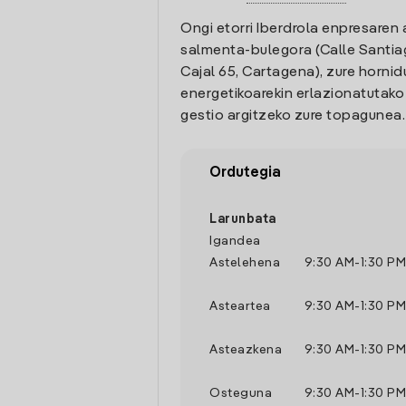
Ongi etorri Iberdrola enpresaren 
salmenta-bulegora (Calle Santi
Cajal 65, Cartagena), zure hornid
energetikoarekin erlazionatutak
gestio argitzeko zure topagunea.
Ordutegia
Larunbata
Igandea
Astelehena
9:30 AM
-
1:30 PM
Asteartea
9:30 AM
-
1:30 PM
Asteazkena
9:30 AM
-
1:30 PM
Osteguna
9:30 AM
-
1:30 PM