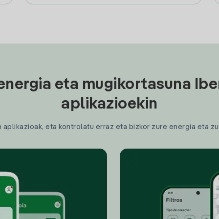
energia eta mugikortasuna Ibe
aplikazioekin
plikazioak, eta kontrolatu erraz eta bizkor zure energia eta zu