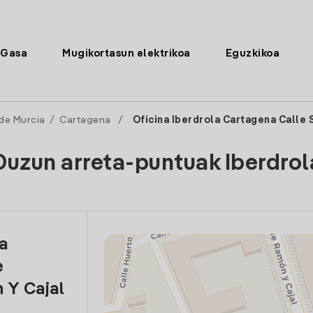
Gasa
Mugikortasun elektrikoa
Eguzkikoa
de Murcia
/
Cartagena
/
Oficina Iberdrola Cartagena Calle 
Duzun arreta-puntuak Iberdrol
la
e
 Y Cajal