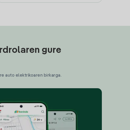
rdrolaren gure
re auto elektrikoaren birkarga.