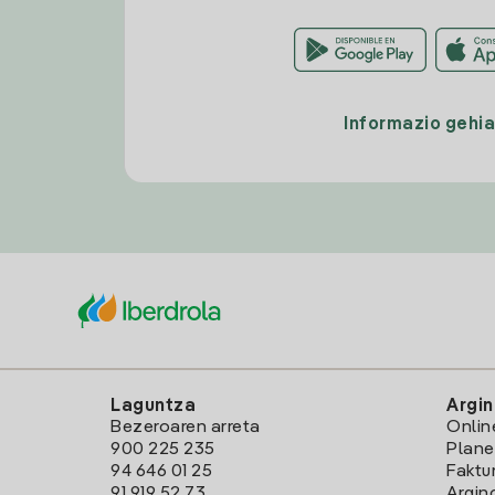
Informazio gehi
Laguntza
Argin
Bezeroaren arreta
Onlin
900 225 235
Plane
94 646 01 25
Faktu
91 919 52 73
Argin