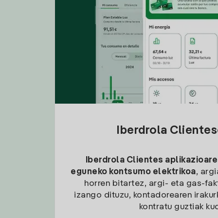
Iberdrola Cliente
Iberdrola Clientes aplikazioare
eguneko kontsumo elektrikoa
, arg
horren bitartez, argi- eta gas-fa
izango dituzu, kontadorearen irakurk
kontratu guztiak ku