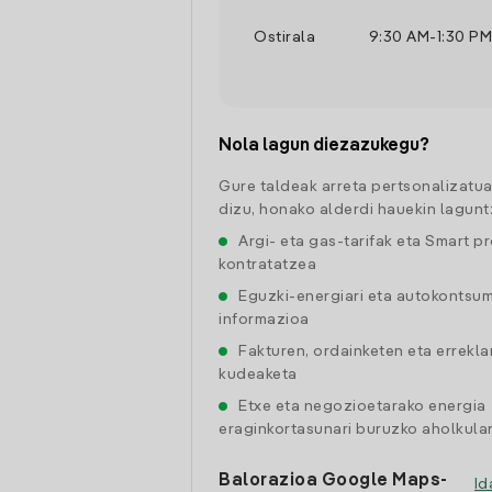
Ostirala
9:30 AM
-
1:30 PM
Nola lagun diezazukegu?
Gure taldeak arreta pertsonalizatu
dizu, honako alderdi hauekin lagunt
Argi- eta gas-tarifak eta Smart p
kontratatzea
Eguzki-energiari eta autokontsu
informazioa
Fakturen, ordainketen eta errekl
kudeaketa
Etxe eta negozioetarako energia
eraginkortasunari buruzko aholkular
Balorazioa Google Maps-
Id