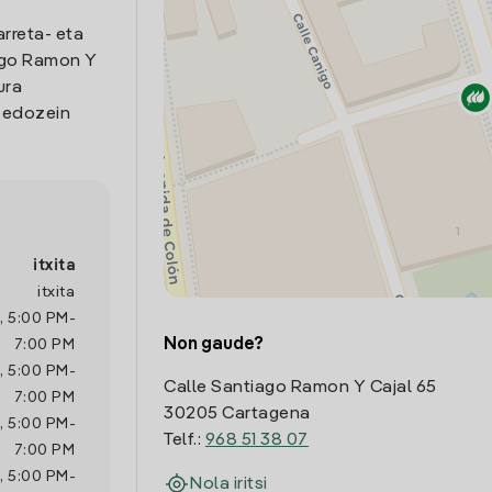
arreta- eta
ago Ramon Y
ura
o edozein
itxita
itxita
,
5:00 PM
-
Non gaude?
7:00 PM
,
5:00 PM
-
Calle Santiago Ramon Y Cajal 65
7:00 PM
30205 Cartagena
,
5:00 PM
-
Telf.:
968 51 38 07
7:00 PM
,
5:00 PM
-
Nola iritsi