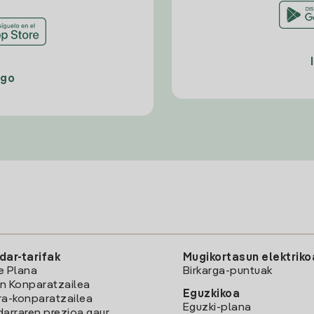
ago
dar-tarifak
Mugikortasun elektriko
e Plana
Birkarga-puntuak
n Konparatzailea
Eguzkikoa
ra-konparatzailea
Eguzki-plana
darraren prezioa gaur