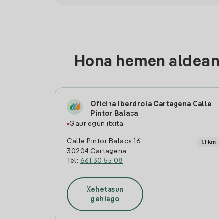
Hona hemen aldean 
Oficina Iberdrola Cartagena Calle
Pintor Balaca
Gaur egun itxita
Calle Pintor Balaca 16
1.1 km
30204 Cartagena
Tel:
661 30 55 08
Xehetasun
gehiago