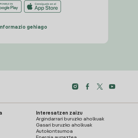
Informazio gehiago
a
Interesatzen zaizu
Argindarrari buruzko aholkuak
Gasari buruzko aholkuak
Autokontsumoa
Energia aurreztea