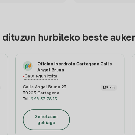
dituzun hurbileko beste auke
Oficina Iberdrola Cartagena Calle
Angel Bruna
Gaur egun itxita
Calle Angel Bruna 23
1.19 km
30203 Cartagena
Tel:
968 33 78 15
Xehetasun
gehiago