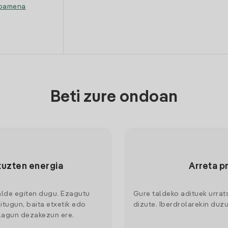
ipamena
Beti zure ondoan
tuzten energia
Arreta p
alde egiten dugu. Ezagutu
Gure taldeko adituek urrat
itugun, baita etxetik edo
dizute. Iberdrolarekin duzu
 lagun dezakezun ere.