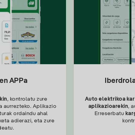
sen APPa
Iberdrol
kin
, kontrolatu zure
Auto elektrikoa ka
ia aurrezteko. Aplikazio
aplikazioarekin
, 
kturak ordaindu ahal
Erreserbatu
kar
eta adierazi, eta zure
kont
deatu.