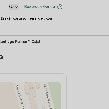
EU
Bezeroen Gunea
Eraginkortasun energetikoa
Santiago Ramon Y Cajal
a