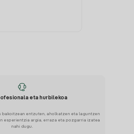
rofesionala eta hurbilekoa
s bakoitzean entzuten, aholkatzen eta laguntzen
n esperientzia argia, erraza eta pozgarria izatea
nahi dugu.