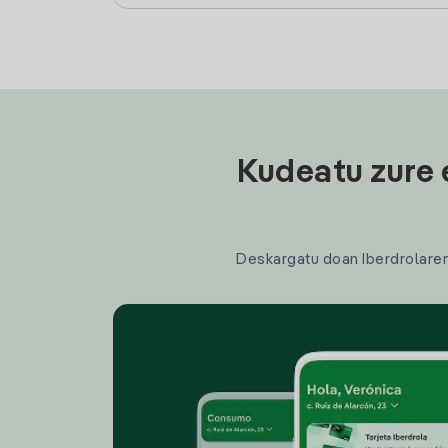
Kudeatu zure 
Deskargatu doan Iberdrolaren a