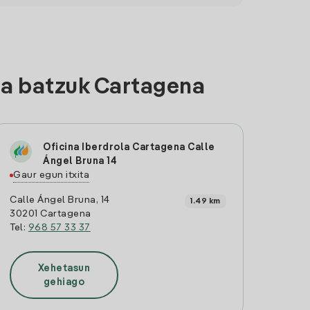
ra batzuk Cartagena
Oficina Iberdrola Cartagena Calle
Ángel Bruna 14
Gaur egun itxita
Calle Ángel Bruna, 14
1.49 km
30201 Cartagena
Tel:
968 57 33 37
Xehetasun
gehiago