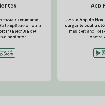
lientes
App M
controla tu
consumo
Con la
App de Movil
Es tu aplicación para
cargar tu coche elé
rtar la lectura del
más cercano. Res
tus contratos.
control