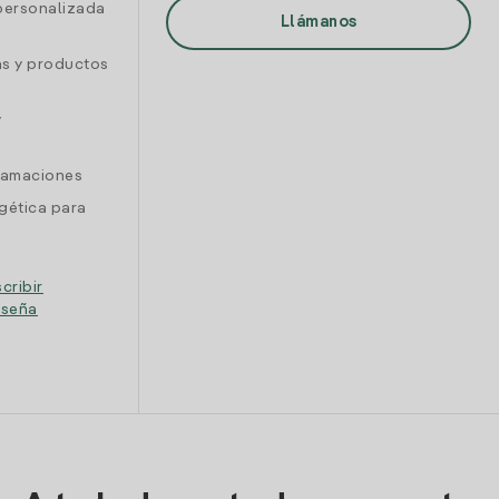
personalizada
Llámanos
as y productos
y
clamaciones
gética para
cribir
eseña