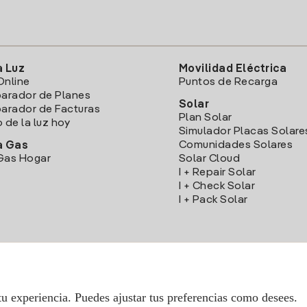
a Luz
Movilidad Eléctrica
Online
Puntos de Recarga
arador de Planes
Solar
rador de Facturas
Plan Solar
o de la luz hoy
Simulador Placas Solare
Comunidades Solares
a Gas
Gas Hogar
Solar Cloud
I + Repair Solar
I + Check Solar
I + Pack Solar
Descarga la App Iberdrola Clientes
tu experiencia. Puedes ajustar tus preferencias como desees.