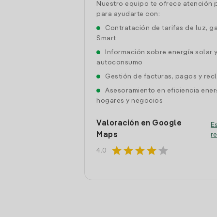
Nuestro equipo te ofrece atención 
para ayudarte con:
Contratación de tarifas de luz, g
Smart
Información sobre energía solar 
autoconsumo
Gestión de facturas, pagos y re
Asesoramiento en eficiencia ener
hogares y negocios
Valoración en Google
Es
Maps
r
star
star
star
star
star
4.0