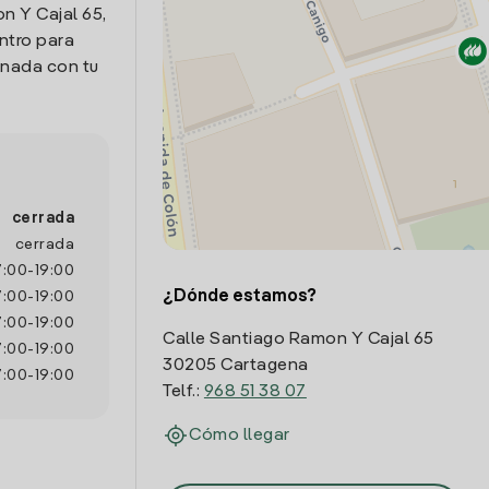
n Y Cajal 65,
ntro para
onada con tu
cerrada
cerrada
7:00
-
19:00
¿Dónde estamos?
7:00
-
19:00
7:00
-
19:00
Calle Santiago Ramon Y Cajal 65
7:00
-
19:00
30205 Cartagena
7:00
-
19:00
Telf.:
968 51 38 07
Cómo llegar