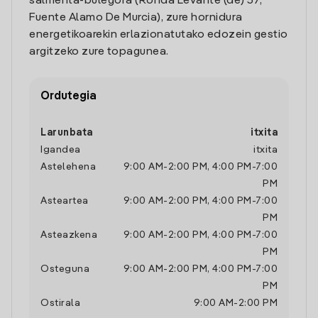
salmenta-bulegora (Ronda Levante (de) 57,
Fuente Alamo De Murcia), zure hornidura
energetikoarekin erlazionatutako edozein gestio
argitzeko zure topagunea.
Ordutegia
Larunbata
itxita
Igandea
itxita
Astelehena
9:00 AM
-
2:00 PM
,
4:00 PM
-
7:00
PM
Asteartea
9:00 AM
-
2:00 PM
,
4:00 PM
-
7:00
PM
Asteazkena
9:00 AM
-
2:00 PM
,
4:00 PM
-
7:00
PM
Osteguna
9:00 AM
-
2:00 PM
,
4:00 PM
-
7:00
PM
Ostirala
9:00 AM
-
2:00 PM