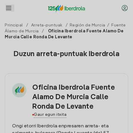
Principal
/
Arreta-puntuak
/
Región de Murcia
/
Fuente
Álamo de Murcia
/
Oficina Iberdrola Fuente Alamo De
Murcia Calle Ronda De Levante
Duzun arreta-puntuak Iberdrola
Oficina Iberdrola Fuente
Alamo De Murcia Calle
Ronda De Levante
Gaur egun itxita
Ongi etorri Iberdrola enpresaren arreta- eta