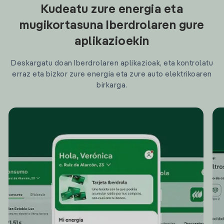
Kudeatu zure energia eta
mugikortasuna Iberdrolaren gure
aplikazioekin
Deskargatu doan Iberdrolaren aplikazioak, eta kontrolatu
erraz eta bizkor zure energia eta zure auto elektrikoaren
birkarga.