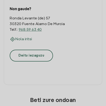
Non gaude?
Ronda Levante (de) 57
30320 Fuente Alamo De Murcia
Telf.:
968 59 63 40
Nola iritsi
Deitu iezaguzu
Beti zure ondoan