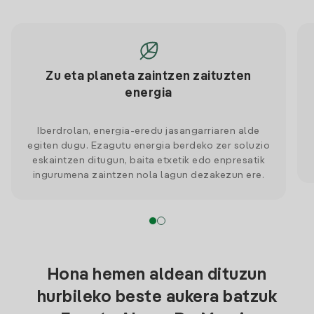
Zu eta planeta zaintzen zaituzten
energia
Iberdrolan, energia-eredu jasangarriaren alde
egiten dugu. Ezagutu energia berdeko zer soluzio
eskaintzen ditugun, baita etxetik edo enpresatik
ingurumena zaintzen nola lagun dezakezun ere.
Hona hemen aldean dituzun
hurbileko beste aukera batzuk