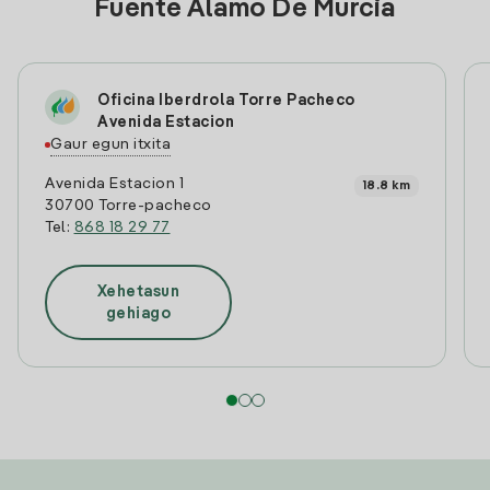
Fuente Alamo De Murcia
Oficina Iberdrola Torre Pacheco
Avenida Estacion
Gaur egun itxita
Avenida Estacion 1
18.8 km
30700 Torre-pacheco
Tel:
868 18 29 77
Xehetasun
gehiago