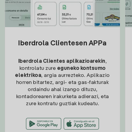
Iberdrola Clientesen APPa
Iberdrola Clientes aplikazioarekin
,
kontrolatu zure
eguneko kontsumo
elektrikoa
, argia aurrezteko. Aplikazio
horren bitartez, argi- eta gas-fakturak
ordaindu ahal izango dituzu,
kontadorearen irakurketa adierazi, eta
zure kontratu guztiak kudeatu.