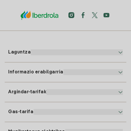
Laguntza
Informazio erabilgarria
Bezeroaren arreta
900 225 235
Argindar-tarifak
Gure App-a
94 646 01 25
Faktura Elektronikoa
91 919 52 73
Gas-tarifa
Online Plana
Argiaren alta
clientes@tuiberdrola.es
Planen Konparatzailea