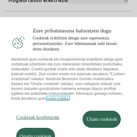
Gasean alta ematea
Mugikortasun elektrikoa
Whatsapp
Etxeko Gas Plana
Faktura-konparatzailea
Argindarraren prezioa gaur
Eguzkikoa
Birkarga-puntuak
Zure pribatutasuna baloratzen dugu
Cookieak erabiltzen ditugu zure esperientzia
Interesatzen zaizu
pertsonalizatzeko. Zure lehentasunak nahi bezala
Eguzki-plana
doitu ditzakezu.
Eguzki-plaken Simulagailua
Iberdrolan gure cookieak eta hirugarrenenak erabiltzen ditugu gure
zerbitzuak aztertzeko eta zure interesetan oinarritutako publizitatea
Argindarrari buruzko aholkuak
Deskargatu Iberdrola Clientes App-a
erakusteko. Cookie guztiak onartu edo ukatu ditzakezu dagokien
Eguzki-komunitateak
botoiak erabiliz. Zein cookie onartu ere aukeratu dezakezu "Cookien
ezarpenak" sakatuz. Iberdrola Bezeroen Guneko erabiltzailea
Gasari buruzko aholkuak
Solar Cloud
bazara eta "Onartu cookieak" sakatuz, zure nabigazio datuak zure
bezero datuekin gurutzatzeko baimena emango diguzu profilak
Autokontsumoa
egiteko eta publizitate helburuetarako. Informazio gehiago lortzeko,
I + Repair Solar
bisita dezakezu gure
cookie-politika.
Web-mapa
Lege-informazioa eta cookieen politika
Energia aurreztea
Pribatutasun-politika
Cookieak konfiguratu
I + Check Solar
Informazioaren segurtasuna
Irisgarritasuna
Garraio elektrikoa
Cookieak konfiguratu
Nola bihur naiteke lankide?
Salaketen Kanala
Ukatu cookieak
I + Pack Solar
Iberdrola.com
Jasangarritasuna
Onartu cookieak