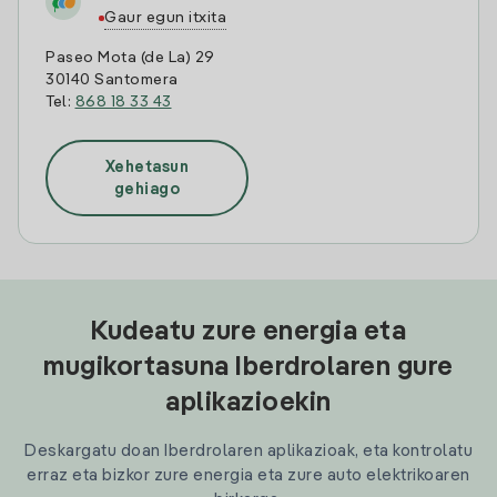
Gaur egun itxita
Paseo Mota (de La) 29
30140 Santomera
Tel:
868 18 33 43
Xehetasun
gehiago
Kudeatu zure energia eta
mugikortasuna Iberdrolaren gure
aplikazioekin
Deskargatu doan Iberdrolaren aplikazioak, eta kontrolatu
erraz eta bizkor zure energia eta zure auto elektrikoaren