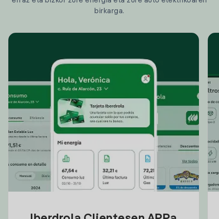
erraz eta bizkor zure energia eta zure auto elektrikoaren
birkarga.