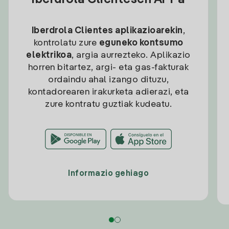
Iberdrola Clientesen APPa
Iberdrola Clientes aplikazioarekin
,
kontrolatu zure
eguneko kontsumo
elektrikoa
, argia aurrezteko. Aplikazio
horren bitartez, argi- eta gas-fakturak
ordaindu ahal izango dituzu,
kontadorearen irakurketa adierazi, eta
zure kontratu guztiak kudeatu.
Informazio gehiago