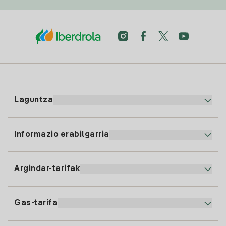
Laguntza
Informazio erabilgarria
Bezeroaren arreta
900 225 235
Argindar-tarifak
Gure App-a
94 646 01 25
Faktura Elektronikoa
91 919 52 73
Gas-tarifa
Online Plana
Argiaren alta
clientes@tuiberdrola.es