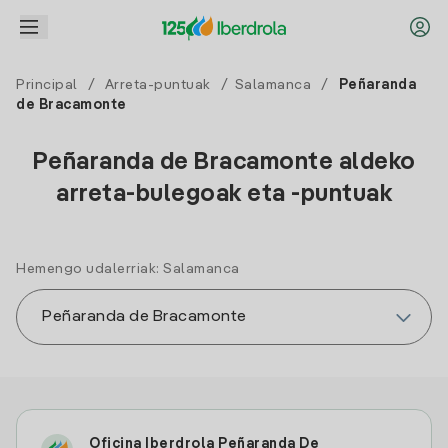
Principal
/
Arreta-puntuak
/
Salamanca
/
Peñaranda
de Bracamonte
Peñaranda de Bracamonte aldeko
arreta-bulegoak eta -puntuak
Hemengo udalerriak: Salamanca
Oficina Iberdrola Peñaranda De