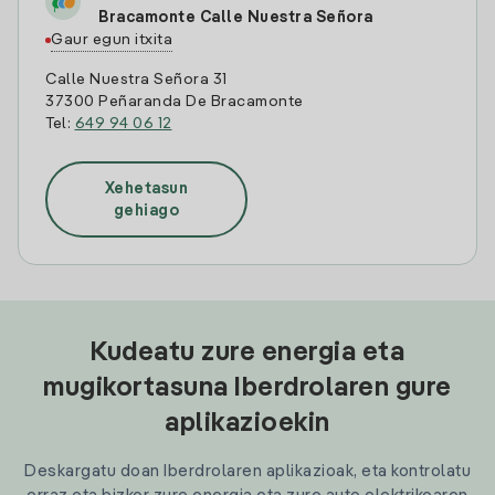
Bracamonte Calle Nuestra Señora
Gaur egun itxita
Calle Nuestra Señora 31
37300 Peñaranda De Bracamonte
Tel:
649 94 06 12
Xehetasun
gehiago
Kudeatu zure energia eta
mugikortasuna Iberdrolaren gure
aplikazioekin
Deskargatu doan Iberdrolaren aplikazioak, eta kontrolatu