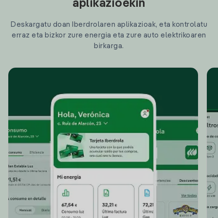
aplikazioekin
Deskargatu doan Iberdrolaren aplikazioak, eta kontrolatu
erraz eta bizkor zure energia eta zure auto elektrikoaren
birkarga.