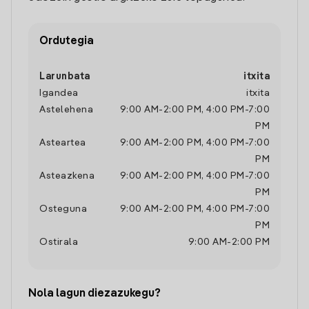
Ordutegia
Larunbata
itxita
Igandea
itxita
Astelehena
9:00 AM
-
2:00 PM
,
4:00 PM
-
7:00
PM
Asteartea
9:00 AM
-
2:00 PM
,
4:00 PM
-
7:00
PM
Asteazkena
9:00 AM
-
2:00 PM
,
4:00 PM
-
7:00
PM
Osteguna
9:00 AM
-
2:00 PM
,
4:00 PM
-
7:00
PM
Ostirala
9:00 AM
-
2:00 PM
Nola lagun diezazukegu?