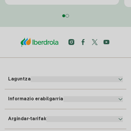
Laguntza
Informazio erabilgarria
Bezeroaren arreta
900 225 235
Argindar-tarifak
Gure App-a
94 646 01 25