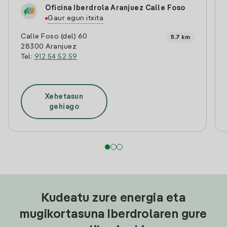
Oficina Iberdrola Aranjuez Calle Foso
Gaur egun itxita
Calle Foso (del) 60
11.7 km
28300 Aranjuez
Tel:
912 54 52 59
Xehetasun
gehiago
Kudeatu zure energia eta
mugikortasuna Iberdrolaren gure