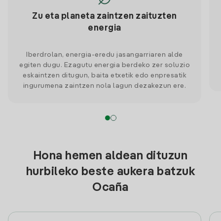
Zu eta planeta zaintzen zaituzten
energia
Iberdrolan, energia-eredu jasangarriaren alde
egiten dugu. Ezagutu energia berdeko zer soluzio
eskaintzen ditugun, baita etxetik edo enpresatik
ingurumena zaintzen nola lagun dezakezun ere.
Hona hemen aldean dituzun
hurbileko beste aukera batzuk
Ocaña