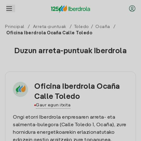
Principal
/
Arreta-puntuak
/
Toledo
/
Ocaña
/
Oficina Iberdrola Ocaña Calle Toledo
Duzun arreta-puntuak Iberdrola
Oficina Iberdrola Ocaña
Calle Toledo
Gaur egun itxita
Ongi etorri Iberdrola enpresaren arreta- eta
salmenta-bulegora (Calle Toledo 1, Ocaña), zure
hornidura energetikoarekin erlazionatutako
edozein gestio argitzeko zure topagunea.