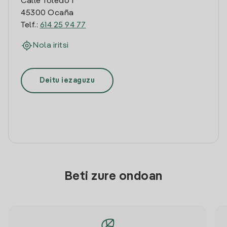
Calle Toledo 1
45300 Ocaña
Telf.:
614 25 94 77
Nola iritsi
Deitu iezaguzu
Beti zure ondoan