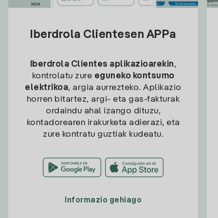
Iberdrola Clientesen APPa
Iberdrola Clientes aplikazioarekin
,
kontrolatu zure
eguneko kontsumo
elektrikoa
, argia aurrezteko. Aplikazio
horren bitartez, argi- eta gas-fakturak
ordaindu ahal izango dituzu,
kontadorearen irakurketa adierazi, eta
zure kontratu guztiak kudeatu.
Informazio gehiago