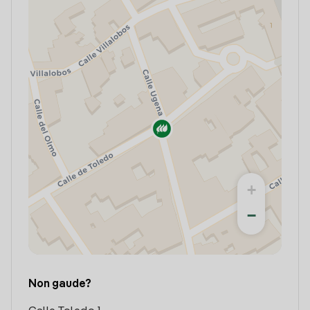
+
−
Non gaude?