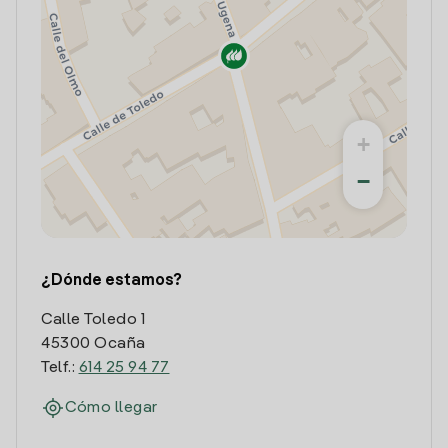
+
−
¿Dónde estamos?
Calle Toledo 1
45300 Ocaña
Telf.:
614 25 94 77
Cómo llegar