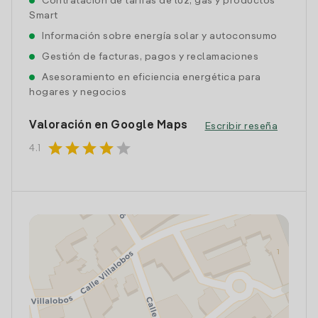
Contratación de tarifas de luz, gas y productos
Smart
Información sobre energía solar y autoconsumo
Gestión de facturas, pagos y reclamaciones
Asesoramiento en eficiencia energética para
hogares y negocios
Valoración en Google Maps
Escribir reseña
star
star
star
star
star
4.1