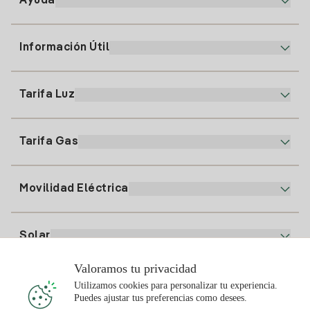
Ayuda
Información Útil
Atención al cliente
900 225 235
Tarifa Luz
Nuestra App
94 646 01 25
Factura Electrónica
91 919 52 73
Tarifa Gas
Plan Online
Alta Luz
clientes@tuiberdrola.es
Comparador de Planes
Alta Gas
Movilidad Eléctrica
Whatsapp
Plan Gas Hogar
Comparador de Facturas
Precio de la luz hoy
Solar
Puntos de Recarga
Valoramos tu privacidad
Te interesa
Utilizamos cookies para personalizar tu experiencia.
Plan Solar
Puedes ajustar tus preferencias como desees.