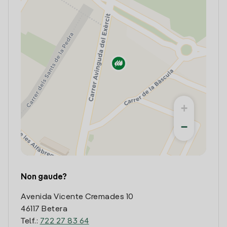
+
−
Non gaude?
Avenida Vicente Cremades 10
46117 Betera
Telf.:
722 27 83 64