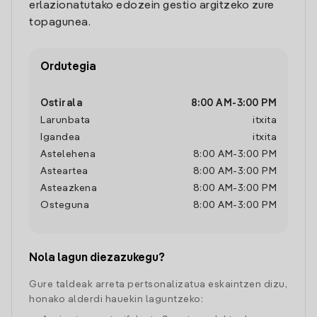
erlazionatutako edozein gestio argitzeko zure
topagunea.
Ordutegia
Ostirala
8:00 AM
-
3:00 PM
Larunbata
itxita
Igandea
itxita
Astelehena
8:00 AM
-
3:00 PM
Asteartea
8:00 AM
-
3:00 PM
Asteazkena
8:00 AM
-
3:00 PM
Osteguna
8:00 AM
-
3:00 PM
Nola lagun diezazukegu?
Gure taldeak arreta pertsonalizatua eskaintzen dizu,
honako alderdi hauekin laguntzeko: