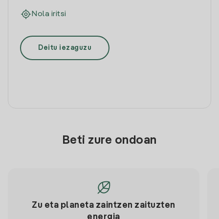
Nola iritsi
Deitu iezaguzu
Beti zure ondoan
Zu eta planeta zaintzen zaituzten
energia