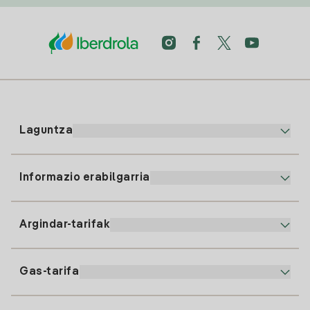
Laguntza
Informazio erabilgarria
Bezeroaren arreta
900 225 235
Argindar-tarifak
Gure App-a
94 646 01 25
Faktura Elektronikoa
91 919 52 73
Gas-tarifa
Online Plana
Argiaren alta
clientes@tuiberdrola.es
Planen Konparatzailea