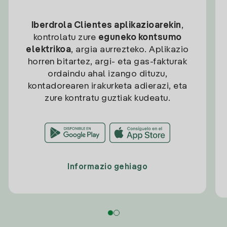
Iberdrola Clientes aplikazioarekin
,
kontrolatu zure
eguneko kontsumo
elektrikoa
, argia aurrezteko. Aplikazio
horren bitartez, argi- eta gas-fakturak
ordaindu ahal izango dituzu,
kontadorearen irakurketa adierazi, eta
zure kontratu guztiak kudeatu.
Informazio gehiago