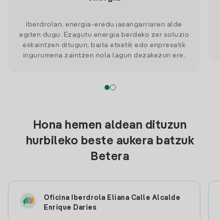
Iberdrolan, energia-eredu jasangarriaren alde
egiten dugu. Ezagutu energia berdeko zer soluzio
eskaintzen ditugun, baita etxetik edo enpresatik
ingurumena zaintzen nola lagun dezakezun ere.
Hona hemen aldean dituzun
hurbileko beste aukera batzuk
Betera
Oficina Iberdrola Eliana Calle Alcalde
Enrique Daries