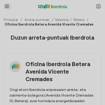
Principal
/
Arreta-puntuak
/
Valencia
/
Bétera
/
Oficina Iberdrola Betera Avenida Vicente Cremades
Duzun arreta-puntuak Iberdrola
Oficina Iberdrola Betera
Avenida Vicente
Cremades
Ongi etorri Iberdrola enpresaren arreta- eta
salmenta-bulegora (Avenida Vicente Cremades
10, Betera), zure hornidura energetikoarekin