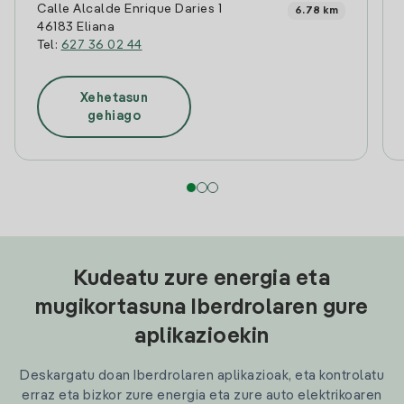
Calle Alcalde Enrique Daries 1
6.78 km
46183 Eliana
Tel:
627 36 02 44
Xehetasun
gehiago
Kudeatu zure energia eta
mugikortasuna Iberdrolaren gure
aplikazioekin
Deskargatu doan Iberdrolaren aplikazioak, eta kontrolatu
erraz eta bizkor zure energia eta zure auto elektrikoaren