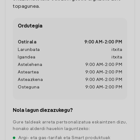
topagunea.
Ordutegia
Ostirala
9:00 AM
-
2:00 PM
Larunbata
itxita
Igandea
itxita
Astelehena
9:00 AM
-
2:00 PM
Asteartea
9:00 AM
-
2:00 PM
Asteazkena
9:00 AM
-
2:00 PM
Osteguna
9:00 AM
-
2:00 PM
Nola lagun diezazukegu?
Gure taldeak arreta pertsonalizatua eskaintzen dizu,
honako alderdi hauekin laguntzeko:
Argi- eta gas-tarifak eta Smart produktuak