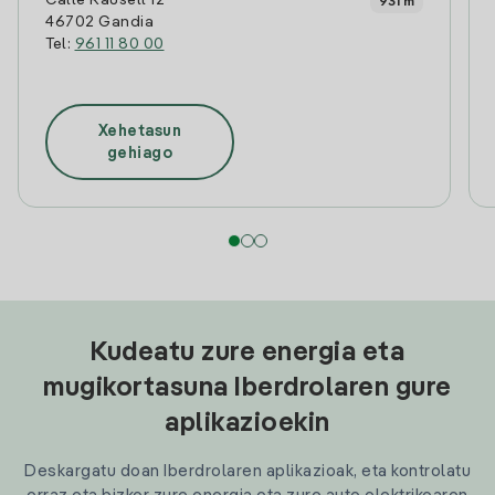
Calle Rausell 12
931 m
46702 Gandia
Tel:
961 11 80 00
Xehetasun
gehiago
Kudeatu zure energia eta
mugikortasuna Iberdrolaren gure
aplikazioekin
Deskargatu doan Iberdrolaren aplikazioak, eta kontrolatu