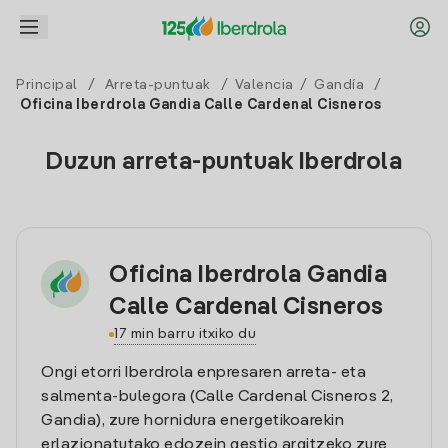
Principal
/
Arreta-puntuak
/
Valencia
/
Gandía
/
Oficina Iberdrola Gandia Calle Cardenal Cisneros
Duzun arreta-puntuak Iberdrola
Oficina Iberdrola Gandia
Calle Cardenal Cisneros
17 min barru itxiko du
Ongi etorri Iberdrola enpresaren arreta- eta
salmenta-bulegora (Calle Cardenal Cisneros 2,
Gandia), zure hornidura energetikoarekin
erlazionatutako edozein gestio argitzeko zure