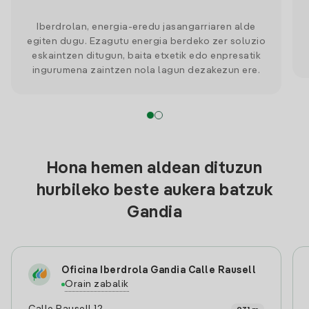
Iberdrolan, energia-eredu jasangarriaren alde
egiten dugu. Ezagutu energia berdeko zer soluzio
eskaintzen ditugun, baita etxetik edo enpresatik
ingurumena zaintzen nola lagun dezakezun ere.
Hona hemen aldean dituzun
hurbileko beste aukera batzuk
Gandia
Oficina Iberdrola Gandia Calle Rausell
Orain zabalik