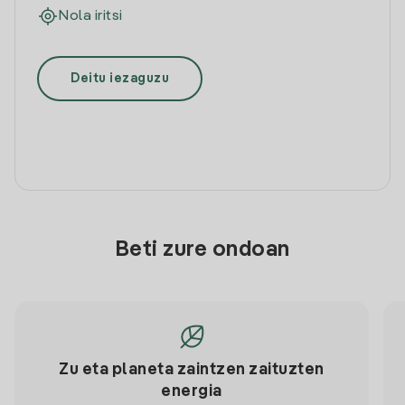
Nola iritsi
Deitu iezaguzu
Beti zure ondoan
Zu eta planeta zaintzen zaituzten
energia