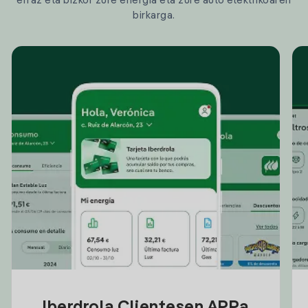
erraz eta bizkor zure energia eta zure auto elektrikoaren
birkarga.