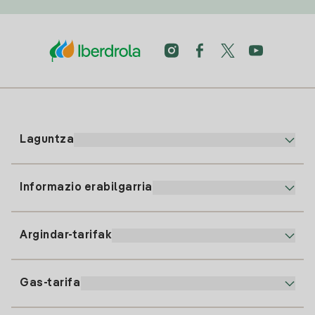
Laguntza
Informazio erabilgarria
Bezeroaren arreta
900 225 235
Argindar-tarifak
Gure App-a
94 646 01 25
Faktura Elektronikoa
91 919 52 73
Gas-tarifa
Online Plana
Argiaren alta
clientes@tuiberdrola.es