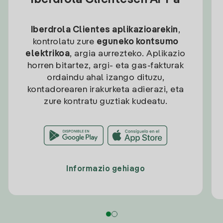
Iberdrola Clientesen APPa
Iberdrola Clientes aplikazioarekin
,
kontrolatu zure
eguneko kontsumo
elektrikoa
, argia aurrezteko. Aplikazio
horren bitartez, argi- eta gas-fakturak
ordaindu ahal izango dituzu,
kontadorearen irakurketa adierazi, eta
zure kontratu guztiak kudeatu.
Informazio gehiago