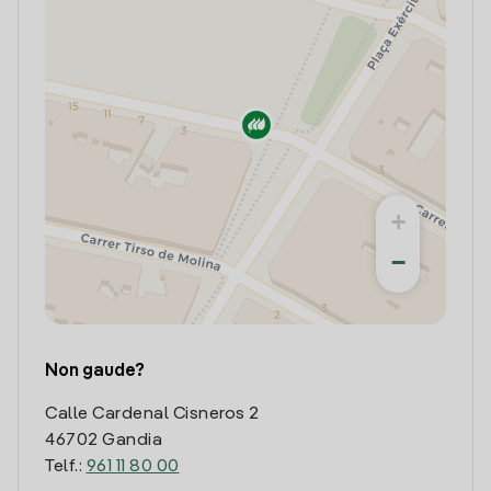
+
−
Non gaude?
Calle Cardenal Cisneros 2
46702 Gandia
Telf.:
961 11 80 00