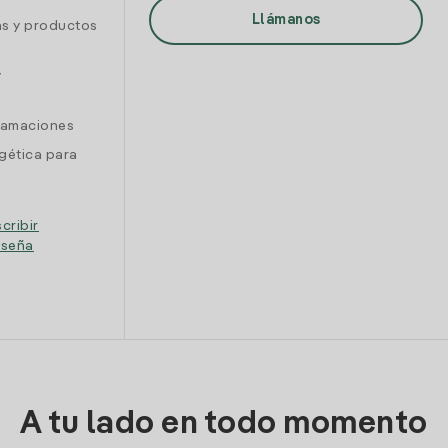
Llámanos
as y productos
y
clamaciones
gética para
cribir
eseña
A tu lado en todo momento