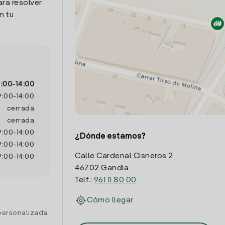
ra resolver
n tu
:00
-
14:00
9:00
-
14:00
cerrada
cerrada
9:00
-
14:00
¿Dónde estamos?
9:00
-
14:00
Calle Cardenal Cisneros 2
9:00
-
14:00
46702 Gandia
Telf.:
961 11 80 00
Cómo llegar
personalizada