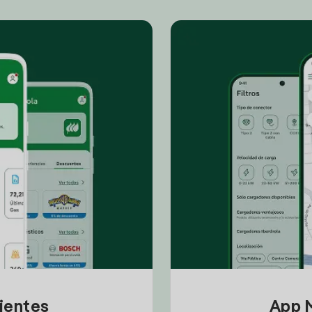
lientes
App M