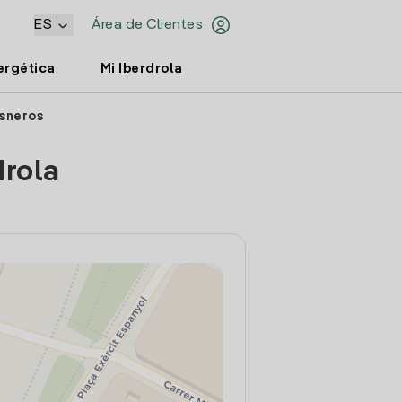
ES
Área de Clientes
ergética
Mi Iberdrola
isneros
drola