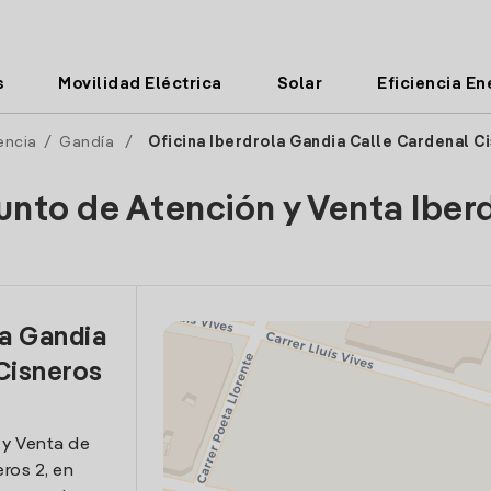
s
Movilidad Eléctrica
Solar
Eficiencia En
encia
/
Gandía
/
Oficina Iberdrola Gandia Calle Cardenal C
unto de Atención y Venta Iber
la Gandia
Cisneros
 y Venta de
ros 2, en