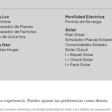
a Luz
Movilidad Eléctrica
Online
Puntos de Recarga
arador de Planes
Solar
rador de Facturas
Plan Solar
o de la luz hoy
Simulador Placas Solare
Comunidades Solares
a Gas
Gas Hogar
Solar Cloud
I + Repair Solar
I + Check Solar
I + Pack Solar
Descarga la App Iberdrola Clientes
tu experiencia. Puedes ajustar tus preferencias como desees.
izar nuestros servicios y mostrarte publicidad en base a tus hábitos de navegación