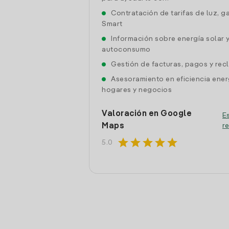
Contratación de tarifas de luz, g
Smart
Información sobre energía solar 
autoconsumo
Gestión de facturas, pagos y re
Asesoramiento en eficiencia ener
hogares y negocios
Valoración en Google
Es
Maps
r
star
star
star
star
star
5.0