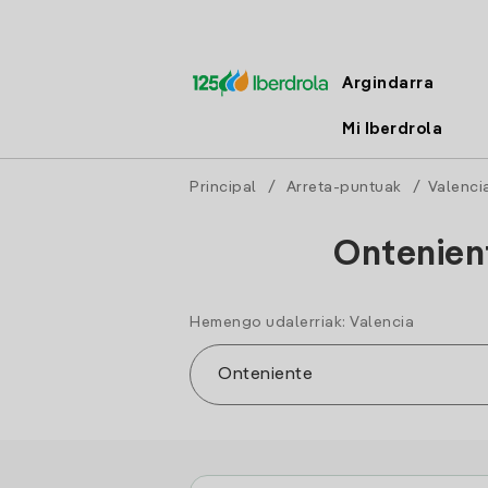
Argindarra
Mi Iberdrola
Principal
/
Arreta-puntuak
/
Valenci
Ontenien
Hemengo udalerriak: Valencia