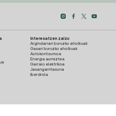
a
Interesatzen zaizu
Argindarrari buruzko aholkuak
Gasari buruzko aholkuak
Autokontsumoa
Energia aurreztea
lua
Garraio elektrikoa
Jasangarritasuna
Iberdrola