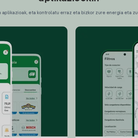
plikazioak, eta kontrolatu erraz eta bizkor zure energia eta zu