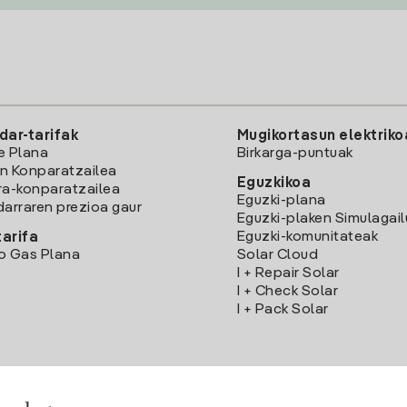
dar-tarifak
Mugikortasun elektriko
e Plana
Birkarga-puntuak
n Konparatzailea
Eguzkikoa
ra-konparatzailea
Eguzki-plana
darraren prezioa gaur
Eguzki-plaken Simulagai
Eguzki-komunitateak
arifa
o Gas Plana
Solar Cloud
I + Repair Solar
I + Check Solar
I + Pack Solar