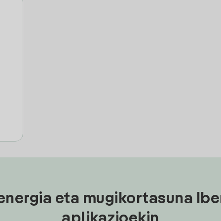
energia eta mugikortasuna Ibe
aplikazioekin