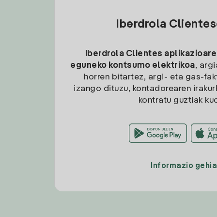
Iberdrola Cliente
Iberdrola Clientes aplikazioare
eguneko kontsumo elektrikoa
, arg
horren bitartez, argi- eta gas-fa
izango dituzu, kontadorearen irakurk
kontratu guztiak ku
Informazio gehi