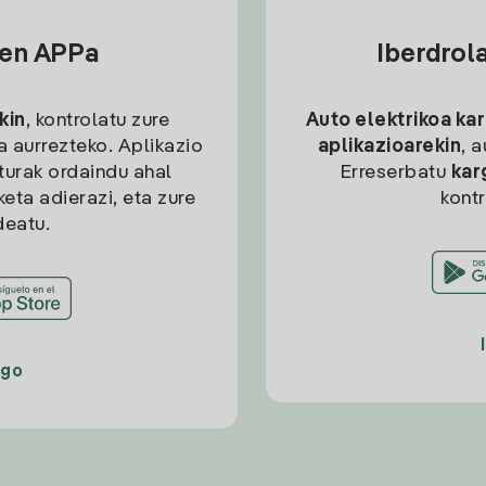
sen APPa
Iberdrol
kin
, kontrolatu zure
Auto elektrikoa ka
ia aurrezteko. Aplikazio
aplikazioarekin
, 
kturak ordaindu ahal
Erreserbatu
kar
eta adierazi, eta zure
kont
deatu.
ago