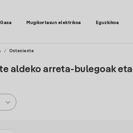
Gasa
Mugikortasun elektrikoa
Eguzkikoa
a
/
Onteniente
te aldeko arreta-bulegoak eta