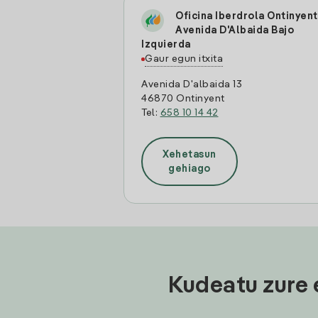
Oficina Iberdrola Ontinyent
Avenida D'Albaida Bajo
Izquierda
Gaur egun itxita
Avenida D'albaida 13
46870 Ontinyent
Tel:
658 10 14 42
Xehetasun
gehiago
Kudeatu zure 