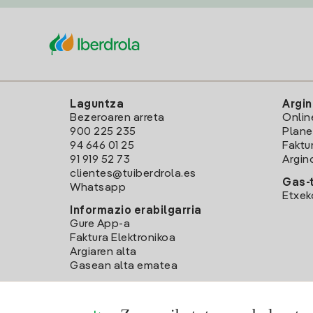
Laguntza
Argin
Bezeroaren arreta
Onlin
900 225 235
Plane
94 646 01 25
Faktu
91 919 52 73
Argin
clientes@tuiberdrola.es
Gas-t
Whatsapp
Etxek
Informazio erabilgarria
Gure App-a
Faktura Elektronikoa
Argiaren alta
Gasean alta ematea