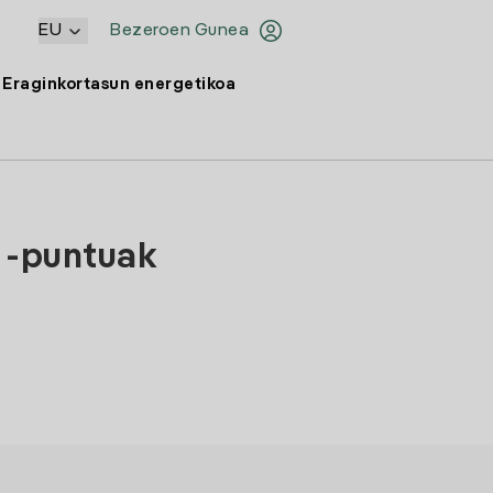
EU
Bezeroen Gunea
Eraginkortasun energetikoa
 -puntuak