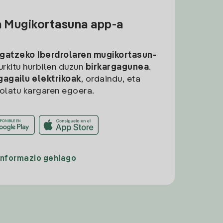
a Mugikortasuna app-a
rgatzeko
Iberdrolaren mugikortasun-
aurkitu hurbilen duzun
birkargagunea
.
gagailu elektrikoak
, ordaindu, eta
rolatu kargaren egoera.
Informazio gehiago