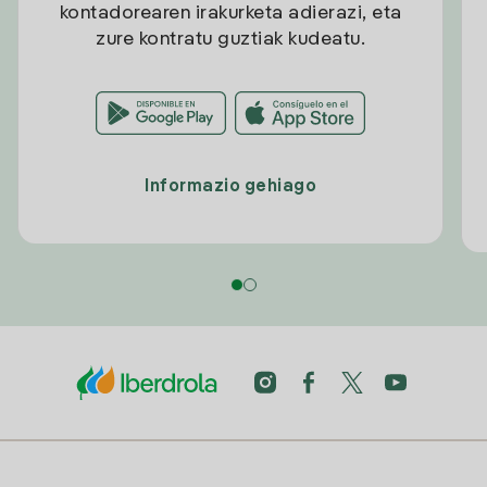
kontadorearen irakurketa adierazi, eta
zure kontratu guztiak kudeatu.
Informazio gehiago