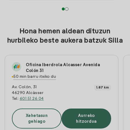
Hona hemen aldean dituzun
hurbileko beste aukera batzuk Silla
Oficina Iberdrola Alcasser Avenida
Colón 31
50 min barru itxiko du
Av. Colón, 31
1.87 km
46290 Alcàsser
Tel:
601 51 26 04
Xehetasun
Aurreko
gehiago
hitzordua