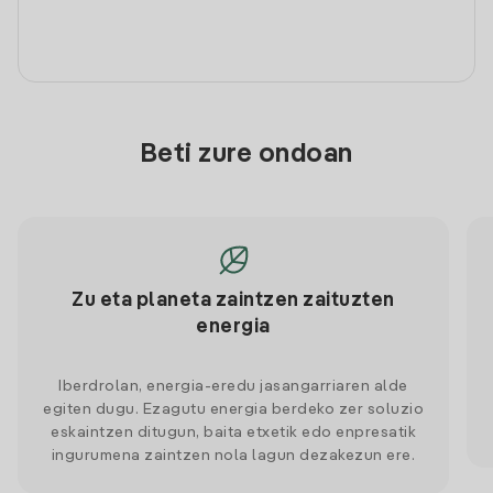
Beti zure ondoan
Zu eta planeta zaintzen zaituzten
energia
Iberdrolan, energia-eredu jasangarriaren alde
egiten dugu. Ezagutu energia berdeko zer soluzio
eskaintzen ditugun, baita etxetik edo enpresatik
ingurumena zaintzen nola lagun dezakezun ere.