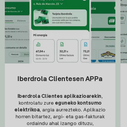
Iberdrola Clientesen APPa
Iberdrola Clientes aplikazioarekin
,
kontrolatu zure
eguneko kontsumo
elektrikoa
, argia aurrezteko. Aplikazio
horren bitartez, argi- eta gas-fakturak
ordaindu ahal izango dituzu,