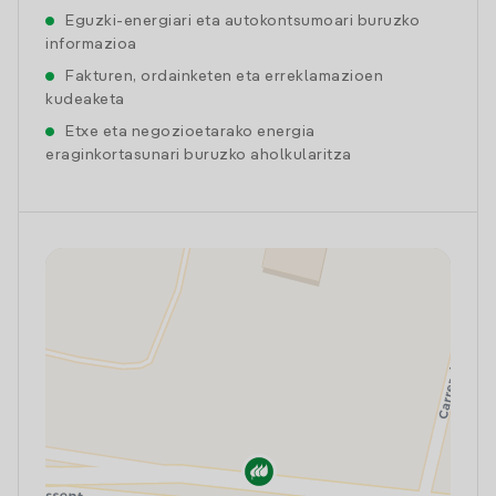
Eguzki-energiari eta autokontsumoari buruzko
informazioa
Fakturen, ordainketen eta erreklamazioen
kudeaketa
Etxe eta negozioetarako energia
eraginkortasunari buruzko aholkularitza