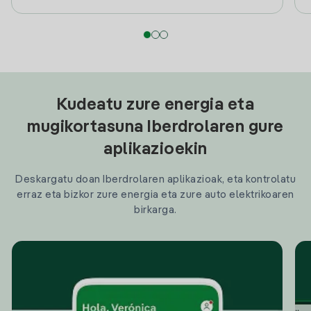
Kudeatu zure energia eta
mugikortasuna Iberdrolaren gure
aplikazioekin
Deskargatu doan Iberdrolaren aplikazioak, eta kontrolatu
erraz eta bizkor zure energia eta zure auto elektrikoaren
birkarga.