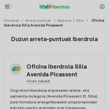
Principal
/
Arreta-puntuak
/
Valencia
/
Silla
/
Oficina
Iberdrola Silla Avenida Picassent
Duzun arreta-puntuak Iberdrola
Oficina Iberdrola Silla
Avenida Picassent
Orain zabalik
Ongi etorri Iberdrola enpresaren arreta- eta
salmenta-bulegora (Avenida Picassent 10, Silla),
zure hornidura energetikoarekin erlazionatutako
edozein gestio argitzeko zure topagunea.