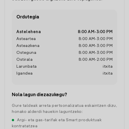
Ordutegia
Astelehena
8:00 AM
-
3:00 PM
Asteartea
8:00 AM
-
3:00 PM
Asteazkena
8:00 AM
-
3:00 PM
Osteguna
8:00 AM
-
3:00 PM
Ostirala
8:00 AM
-
2:00 PM
Larunbata
itxita
Igandea
itxita
Nola lagun diezazukegu?
Gure taldeak arreta pertsonalizatua eskaintzen dizu,
honako alderdi hauekin laguntzeko:
Argi- eta gas-tarifak eta Smart produktuak
kontratatzea