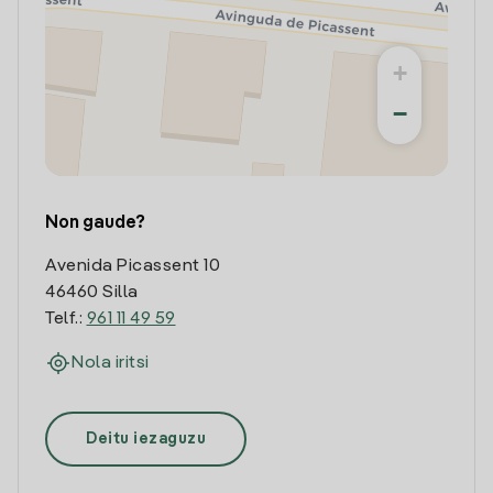
+
−
Non gaude?
Avenida Picassent 10
46460 Silla
Telf.:
961 11 49 59
Nola iritsi
Deitu iezaguzu