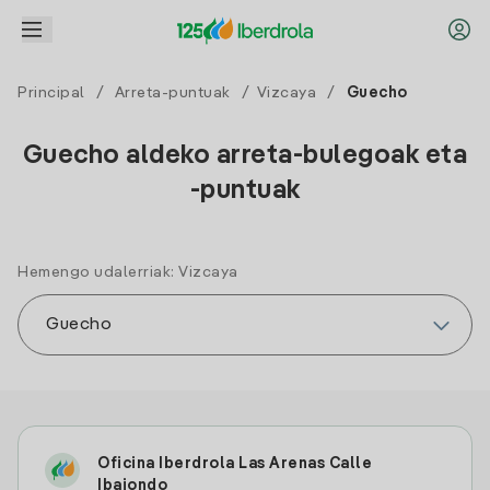
Principal
/
Arreta-puntuak
/
Vizcaya
/
Guecho
Guecho aldeko arreta-bulegoak eta
-puntuak
Hemengo udalerriak: Vizcaya
Oficina Iberdrola Las Arenas Calle
Ibaiondo