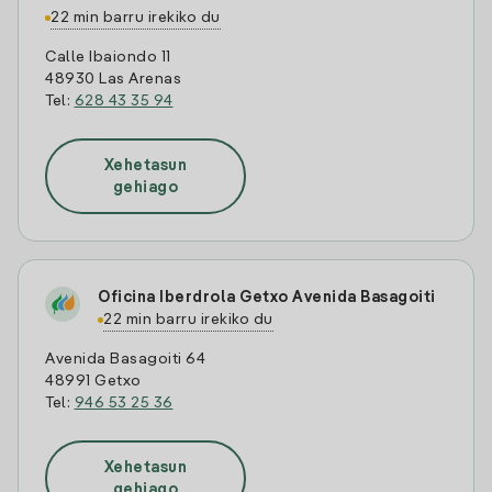
22 min barru irekiko du
Calle Ibaiondo 11
48930 Las Arenas
Tel:
628 43 35 94
Xehetasun
gehiago
Oficina Iberdrola Getxo Avenida Basagoiti
22 min barru irekiko du
Avenida Basagoiti 64
48991 Getxo
Tel:
946 53 25 36
Xehetasun
gehiago