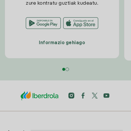
zure kontratu guztiak kudeatu.
Informazio gehiago