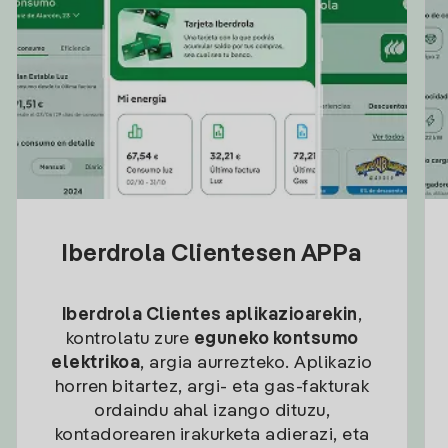
Iberdrola Clientesen APPa
Iberdrola Clientes aplikazioarekin
,
kontrolatu zure
eguneko kontsumo
elektrikoa
, argia aurrezteko. Aplikazio
horren bitartez, argi- eta gas-fakturak
ordaindu ahal izango dituzu,
kontadorearen irakurketa adierazi, eta