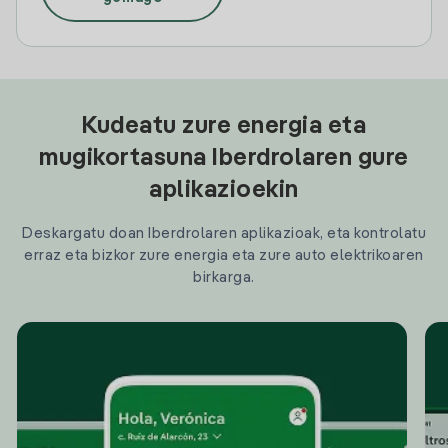
Kudeatu zure energia eta
mugikortasuna Iberdrolaren gure
aplikazioekin
Deskargatu doan Iberdrolaren aplikazioak, eta kontrolatu
erraz eta bizkor zure energia eta zure auto elektrikoaren
birkarga.