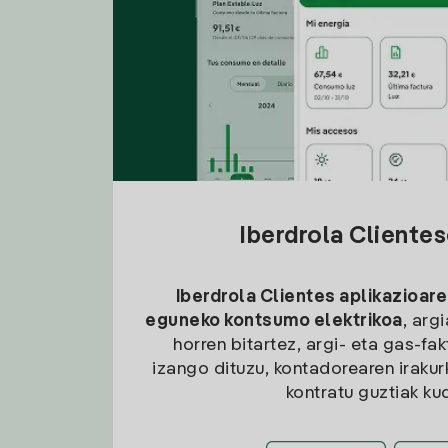
Iberdrola Cliente
Iberdrola Clientes aplikazioare
eguneko kontsumo elektrikoa
, arg
horren bitartez, argi- eta gas-fa
izango dituzu, kontadorearen irakurk
kontratu guztiak ku