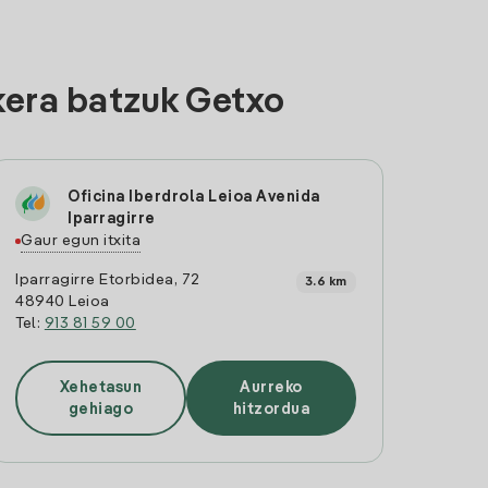
kera batzuk Getxo
Oficina Iberdrola Leioa Avenida
Iparragirre
Gaur egun itxita
Iparragirre Etorbidea, 72
3.6 km
48940 Leioa
Tel:
913 81 59 00
Xehetasun
Aurreko
gehiago
hitzordua