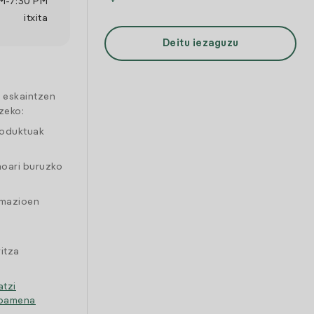
M
-
7:30 PM
itxita
Deitu iezaguzu
a eskaintzen
zeko:
roduktuak
moari buruzko
amazioen
itza
atzi
ipamena