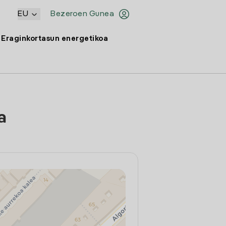
EU
Bezeroen Gunea
Eraginkortasun energetikoa
a