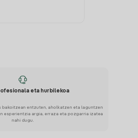
rofesionala eta hurbilekoa
s bakoitzean entzuten, aholkatzen eta laguntzen
n esperientzia argia, erraza eta pozgarria izatea
nahi dugu.