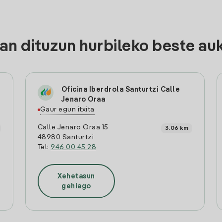
n dituzun hurbileko beste au
Oficina Iberdrola Santurtzi Calle
Jenaro Oraa
Gaur egun itxita
Calle Jenaro Oraa 15
3.06 km
48980 Santurtzi
Tel:
946 00 45 28
Xehetasun
gehiago