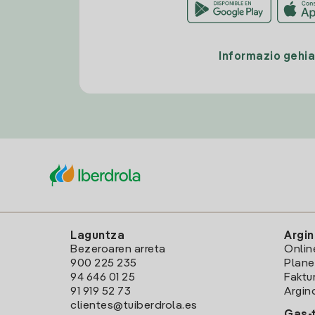
Informazio gehi
Laguntza
Argin
Bezeroaren arreta
Onlin
900 225 235
Plane
94 646 01 25
Faktu
91 919 52 73
Argin
clientes@tuiberdrola.es