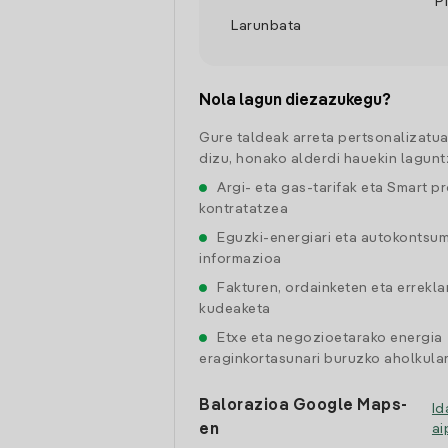
P
Larunbata
Nola lagun diezazukegu?
Gure taldeak arreta pertsonalizatu
dizu, honako alderdi hauekin lagunt
Argi- eta gas-tarifak eta Smart p
kontratatzea
Eguzki-energiari eta autokontsu
informazioa
Fakturen, ordainketen eta errekl
kudeaketa
Etxe eta negozioetarako energia
eraginkortasunari buruzko aholkular
Balorazioa Google Maps-
Id
en
a