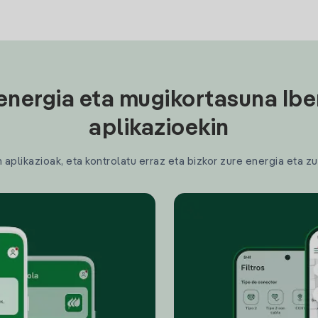
energia eta mugikortasuna Ibe
aplikazioekin
plikazioak, eta kontrolatu erraz eta bizkor zure energia eta zu