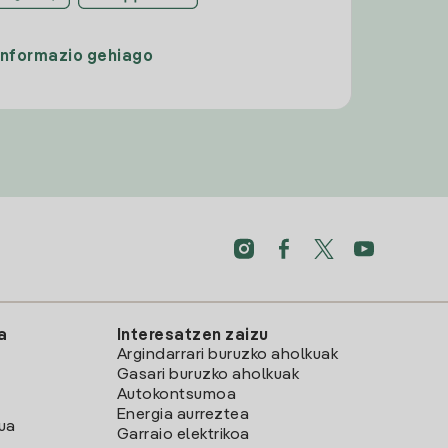
Informazio gehiago
a
Interesatzen zaizu
Argindarrari buruzko aholkuak
Gasari buruzko aholkuak
Autokontsumoa
Energia aurreztea
lua
Garraio elektrikoa