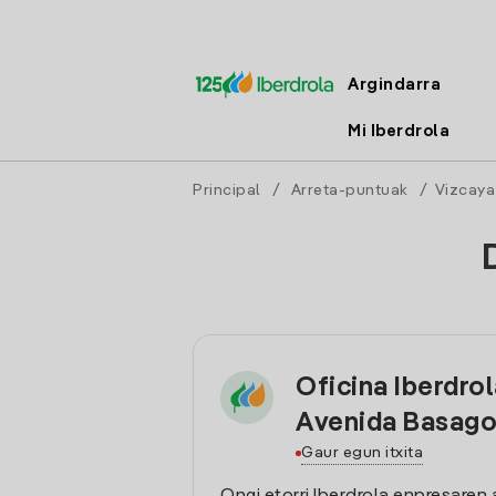
Argindarra
Mi Iberdrola
Principal
/
Arreta-puntuak
/
Vizcaya
Oficina Iberdro
Avenida Basago
Gaur egun itxita