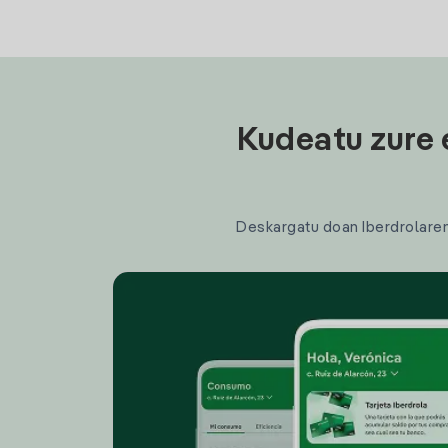
Kudeatu zure 
Deskargatu doan Iberdrolaren a