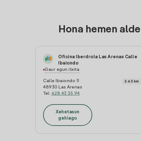
Hona hemen aldea
Oficina Iberdrola Las Arenas Calle
Ibaiondo
Gaur egun itxita
Calle Ibaiondo 11
2.63 km
48930 Las Arenas
Tel:
628 43 35 94
Xehetasun
gehiago