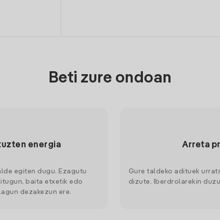
Beti zure ondoan
tuzten energia
Arreta p
alde egiten dugu. Ezagutu
Gure taldeko adituek urrat
itugun, baita etxetik edo
dizute. Iberdrolarekin duzu
 lagun dezakezun ere.