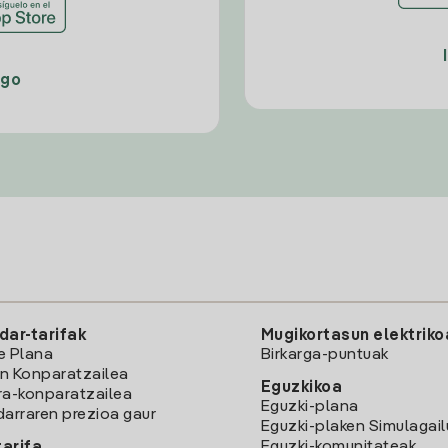
ago
dar-tarifak
Mugikortasun elektriko
e Plana
Birkarga-puntuak
n Konparatzailea
Eguzkikoa
ra-konparatzailea
Eguzki-plana
darraren prezioa gaur
Eguzki-plaken Simulagai
Eguzki-komunitateak