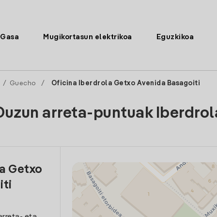
Gasa
Mugikortasun elektrikoa
Eguzkikoa
/
Guecho
/
Oficina Iberdrola Getxo Avenida Basagoiti
Duzun arreta-puntuak Iberdrol
la Getxo
iti