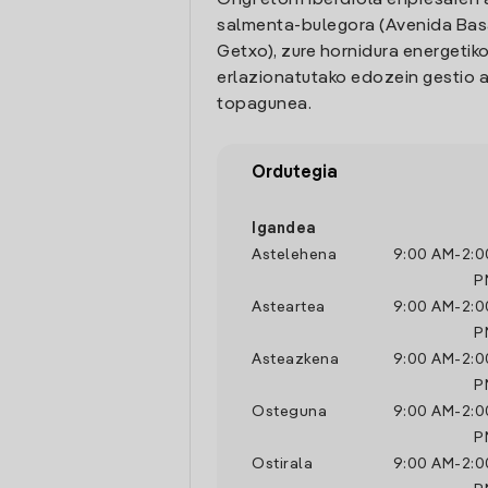
Ongi etorri Iberdrola enpresaren 
salmenta-bulegora (Avenida Basa
Getxo), zure hornidura energetik
erlazionatutako edozein gestio a
topagunea.
Ordutegia
Igandea
Astelehena
9:00 AM
-
2:0
P
Asteartea
9:00 AM
-
2:0
P
Asteazkena
9:00 AM
-
2:0
P
Osteguna
9:00 AM
-
2:0
P
Ostirala
9:00 AM
-
2:0