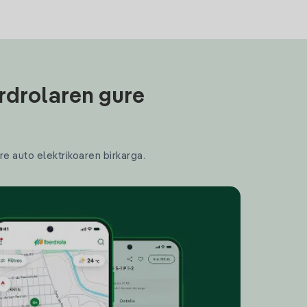
rdrolaren gure
re auto elektrikoaren birkarga.