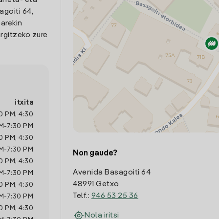
arreta- eta
goiti 64,
oarekin
rgitzeko zure
itxita
0 PM
,
4:30
M
-
7:30 PM
0 PM
,
4:30
M
-
7:30 PM
Non gaude?
0 PM
,
4:30
Avenida Basagoiti 64
M
-
7:30 PM
48991 Getxo
0 PM
,
4:30
Telf.:
946 53 25 36
M
-
7:30 PM
0 PM
,
4:30
Nola iritsi