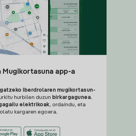
a Mugikortasuna app-a
rgatzeko
Iberdrolaren mugikortasun-
aurkitu hurbilen duzun
birkargagunea
.
gagailu elektrikoak
, ordaindu, eta
rolatu kargaren egoera.