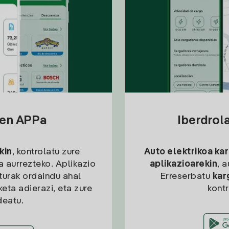
sen APPa
Iberdrol
kin
, kontrolatu zure
Auto elektrikoa ka
ia aurrezteko. Aplikazio
aplikazioarekin
, 
kturak ordaindu ahal
Erreserbatu
kar
eta adierazi, eta zure
kont
deatu.