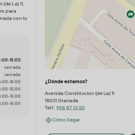
(de La) 11,
ro para
onada con tu
8:00
-
15:00
cerrada
cerrada
¿Dónde estamos?
8:00
-
15:00
8:00
-
15:00
Avenida Constitucion (de La) 11
8:00
-
15:00
18001 Granada
8:00
-
15:00
Telf.:
958 87 10 50
Cómo llegar