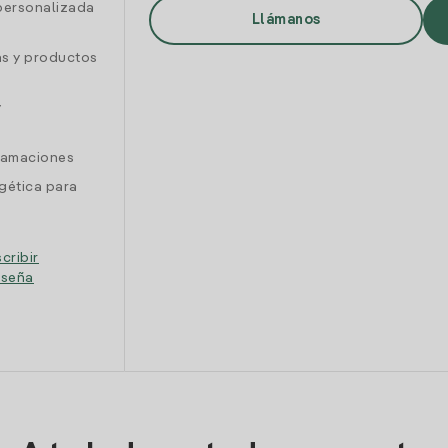
personalizada
Llámanos
as y productos
y
clamaciones
gética para
cribir
eseña