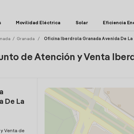
s
Movilidad Eléctrica
Solar
Eficiencia En
anada
/
Granada
/
Oficina Iberdrola Granada Avenida De La
unto de Atención y Venta Iber
la
a De La
 y Venta de