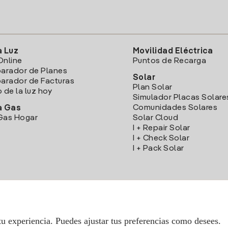
a Luz
Movilidad Eléctrica
Online
Puntos de Recarga
arador de Planes
Solar
rador de Facturas
Plan Solar
o de la luz hoy
Simulador Placas Solare
Comunidades Solares
a Gas
Gas Hogar
Solar Cloud
I + Repair Solar
I + Check Solar
I + Pack Solar
Descarga la App Iberdrola Clientes
tu experiencia. Puedes ajustar tus preferencias como desees.