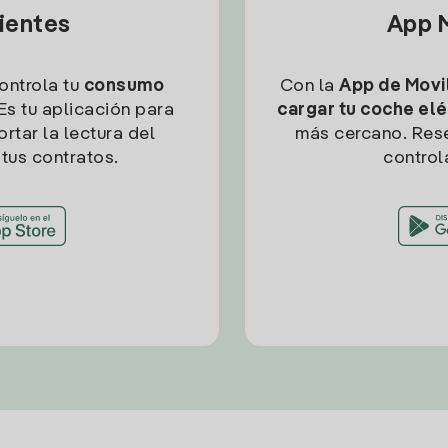
lientes
App M
controla tu
consumo
Con la
App de Movil
Es tu aplicación para
cargar tu coche elé
rtar la lectura del
más cercano. Res
tus contratos.
control