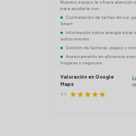
Nuestro equipo te ofrece atención 
para ayudarte con:
Contratación de tarifas de luz, g
Smart
Información sobre energía solar 
autoconsumo
Gestión de facturas, pagos y re
Asesoramiento en eficiencia ener
hogares y negocios
Valoración en Google
Es
Maps
r
star
star
star
star
star
4.9