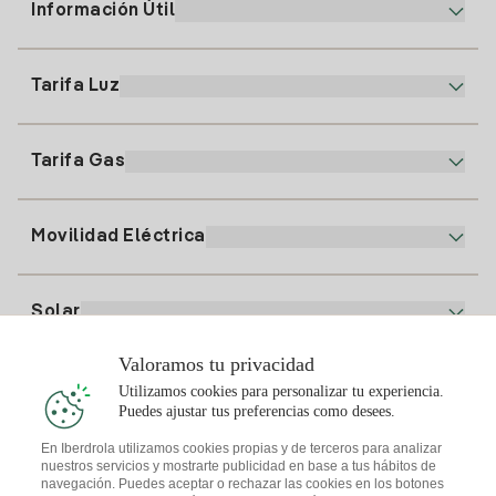
Información Útil
Atención al cliente
900 225 235
Tarifa Luz
Nuestra App
94 646 01 25
Factura Electrónica
91 919 52 73
Tarifa Gas
Plan Online
Alta Luz
clientes@tuiberdrola.es
Comparador de Planes
Alta Gas
Movilidad Eléctrica
Whatsapp
Plan Gas Hogar
Comparador de Facturas
Precio de la luz hoy
Solar
Puntos de Recarga
Valoramos tu privacidad
Te interesa
Utilizamos cookies para personalizar tu experiencia.
Plan Solar
Puedes ajustar tus preferencias como desees.
Simulador Placas Solares
En Iberdrola utilizamos cookies propias y de terceros para analizar
nuestros servicios y mostrarte publicidad en base a tus hábitos de
Consejos Luz
Descarga la App Iberdrola Clientes
navegación. Puedes aceptar o rechazar las cookies en los botones
Comunidades Solares