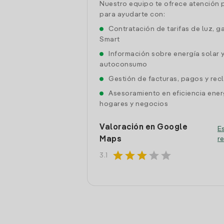
Nuestro equipo te ofrece atención 
para ayudarte con:
Contratación de tarifas de luz, g
Smart
Información sobre energía solar 
autoconsumo
Gestión de facturas, pagos y re
Asesoramiento en eficiencia ener
hogares y negocios
Valoración en Google
Es
Maps
r
star
star
star
star
star
3.1