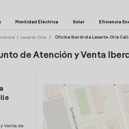
s
Movilidad Eléctrica
Solar
Eficiencia En
púzcoa
/
Lasarte-Oria
/
Oficina Iberdrola Lasarte-Oria Cal
unto de Atención y Venta Iber
la
lle
 y Venta de