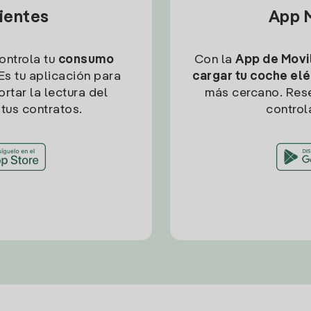
lientes
App M
controla tu
consumo
Con la
App de Movil
Es tu aplicación para
cargar tu coche elé
rtar la lectura del
más cercano. Res
tus contratos.
control