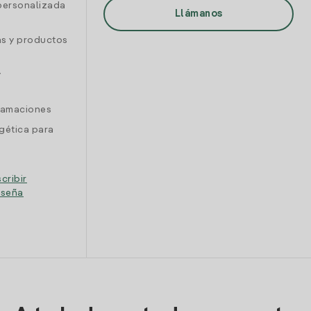
personalizada
Llámanos
as y productos
y
clamaciones
gética para
cribir
eseña