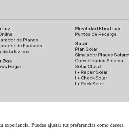
a Luz
Movilidad Eléctrica
Online
Puntos de Recarga
arador de Planes
Solar
rador de Facturas
Plan Solar
o de la luz hoy
Simulador Placas Solare
Comunidades Solares
a Gas
Gas Hogar
Solar Cloud
I + Repair Solar
I + Check Solar
I + Pack Solar
Descarga la App Iberdrola Clientes
tu experiencia. Puedes ajustar tus preferencias como desees.