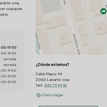
asarte-oria,
ver cualquier
istro
6:00
-
19:00
6:00
-
19:00
cerrada
¿Dónde estamos?
cerrada
6:00
-
19:00
Calle Mayor 44
6:00
-
19:00
20160 Lasarte-oria
6:00
-
19:00
Telf.:
843 73 99 81
Cómo llegar