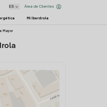
ES
Área de Clientes
ergética
Mi Iberdrola
le Mayor
drola