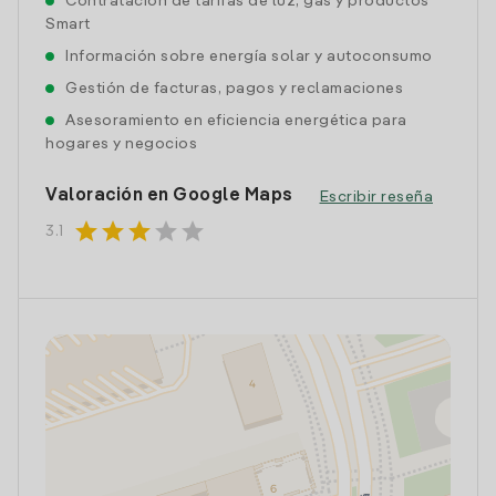
Contratación de tarifas de luz, gas y productos
Smart
Información sobre energía solar y autoconsumo
Gestión de facturas, pagos y reclamaciones
Asesoramiento en eficiencia energética para
hogares y negocios
Valoración en Google Maps
Escribir reseña
star
star
star
star
star
3.1