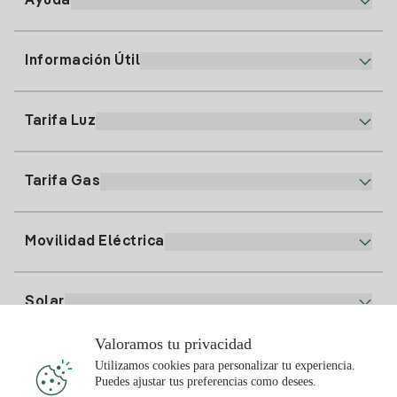
Ayuda
Información Útil
Atención al cliente
900 225 235
Tarifa Luz
Nuestra App
94 646 01 25
Factura Electrónica
91 919 52 73
Tarifa Gas
Plan Online
Alta Luz
clientes@tuiberdrola.es
Comparador de Planes
Alta Gas
Movilidad Eléctrica
Whatsapp
Plan Gas Hogar
Comparador de Facturas
Precio de la luz hoy
Solar
Puntos de Recarga
Valoramos tu privacidad
Te interesa
Utilizamos cookies para personalizar tu experiencia.
Plan Solar
Puedes ajustar tus preferencias como desees.