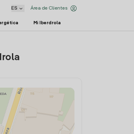
ES
Área de Clientes
ergética
Mi Iberdrola
drola