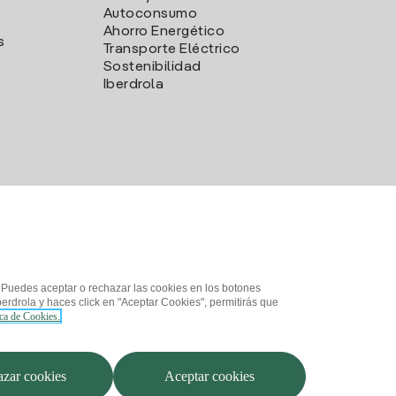
Autoconsumo
Ahorro Energético
s
Transporte Eléctrico
Sostenibilidad
Iberdrola
. Puedes aceptar o rechazar las cookies en los botones
erdrola y haces click en "Aceptar Cookies", permitirás que
ica de Cookies.
d
¿Cómo ser colaborador?
Canal de Denuncias
Iberdrola.com
zar cookies
Aceptar cookies