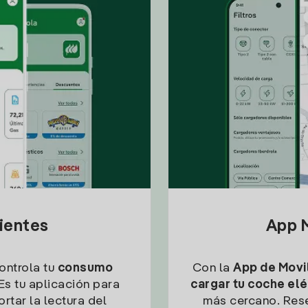
lientes
App M
controla tu
consumo
Con la
App de Movil
Es tu aplicación para
cargar tu coche elé
rtar la lectura del
más cercano. Res