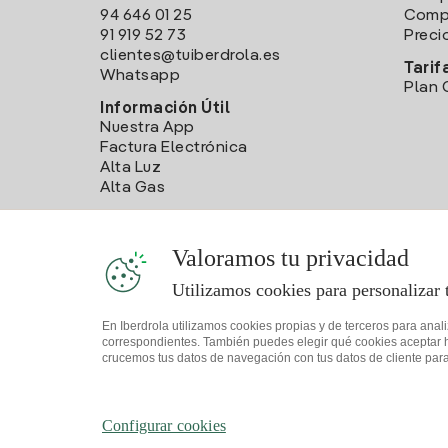
94 646 01 25
Compa
91 919 52 73
Preci
clientes@tuiberdrola.es
Tarif
Whatsapp
Plan 
Información Útil
Nuestra App
Factura Electrónica
Alta Luz
Alta Gas
Valoramos tu privacidad
Utilizamos cookies para personalizar 
En Iberdrola utilizamos cookies propias y de terceros para anal
correspondientes. También puedes elegir qué cookies aceptar hac
crucemos tus datos de navegación con tus datos de cliente para 
Mapa web
Información legal y Política de cookies
Política 
Configurar cookies