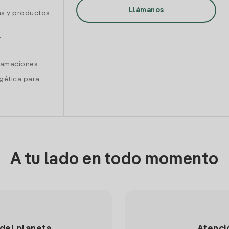
Llámanos
as y productos
y
clamaciones
gética para
A tu lado en todo momento