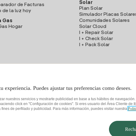
Solar
rador de Facturas
Plan Solar
o de la luz hoy
Simulador Placas Solare
Comunidades Solares
a Gas
Gas Hogar
Solar Cloud
I + Repair Solar
I + Check Solar
I + Pack Solar
Descarga la App Iberdrola Clientes
tu experiencia. Puedes ajustar tus preferencias como desees.
izar nuestros servicios y mostrarte publicidad en base a tus hábitos de navegación
iendo click en "Configuración de cookies". Si eres usuario del Área Cliente de Ib
fines de perfilado y publicidad. Para más información, puedes visitar nuestra
Polít
de privacidad
Configurar cookies
Seguridad de la información
Accesibilida
Recha
© 2026 Iberdrola Clientes S.A.U.