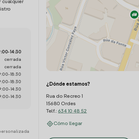
 cualquier
istro
9:00
-
14:30
cerrada
cerrada
9:00
-
18:30
9:00
-
18:30
¿Dónde estamos?
9:00
-
14:30
Rua do Recreo 1
9:00
-
14:30
15680 Ordes
Telf.:
634 10 48 52
Cómo llegar
personalizada