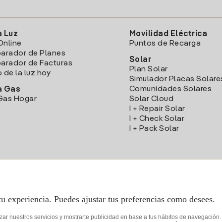
a Luz
Movilidad Eléctrica
Online
Puntos de Recarga
arador de Planes
Solar
rador de Facturas
Plan Solar
o de la luz hoy
Simulador Placas Solare
Comunidades Solares
a Gas
Gas Hogar
Solar Cloud
I + Repair Solar
I + Check Solar
I + Pack Solar
Descarga la App Iberdrola Clientes
tu experiencia. Puedes ajustar tus preferencias como desees.
izar nuestros servicios y mostrarte publicidad en base a tus hábitos de navegación