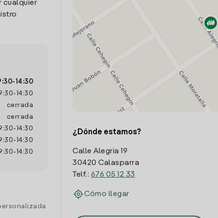
 cualquier
istro
9:30
-
14:30
9:30
-
14:30
cerrada
cerrada
9:30
-
14:30
¿Dónde estamos?
9:30
-
14:30
Calle Alegria 19
9:30
-
14:30
30420 Calasparra
Telf.:
676 05 12 33
Cómo llegar
personalizada