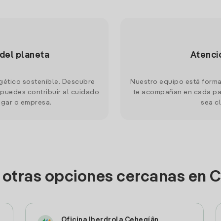
 del planeta
Atenci
gético sostenible. Descubre
Nuestro equipo está forma
puedes contribuir al cuidado
te acompañan en cada pas
ogar o empresa.
sea cl
 otras opciones cercanas en 
Oficina Iberdrola Cehegí­â­n