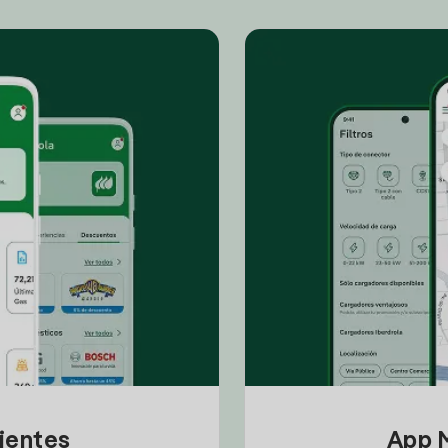
lientes
App M