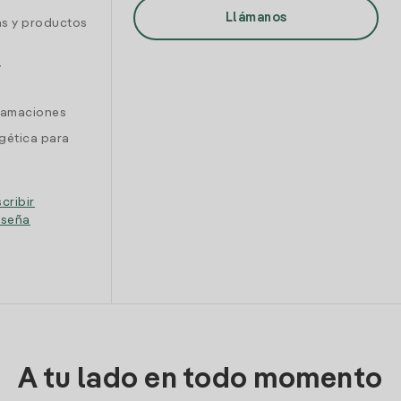
Llámanos
as y productos
y
clamaciones
gética para
cribir
eseña
A tu lado en todo momento