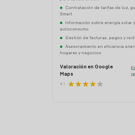
Contratación de tarifas de luz, g
Smart
Información sobre energía solar 
autoconsumo
Gestión de facturas, pagos y re
Asesoramiento en eficiencia ener
hogares y negocios
Valoración en Google
Es
Maps
r
star
star
star
star
star
4.1