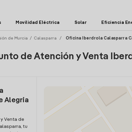
s
Movilidad Eléctrica
Solar
Eficiencia En
ión de Murcia
/
Calasparra
/
Oficina Iberdrola Calasparra C
unto de Atención y Venta Iber
la
e Alegria
 y Venta de
Calasparra, tu