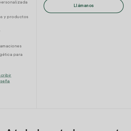
personalizada
Llámanos
as y productos
y
clamaciones
gética para
cribir
eseña