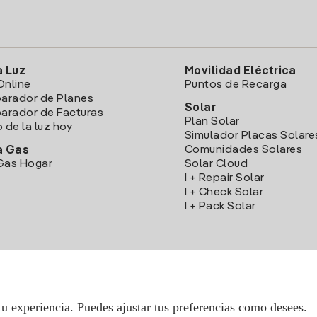
a Luz
Movilidad Eléctrica
Online
Puntos de Recarga
arador de Planes
Solar
rador de Facturas
Plan Solar
o de la luz hoy
Simulador Placas Solare
Comunidades Solares
a Gas
Gas Hogar
Solar Cloud
I + Repair Solar
I + Check Solar
I + Pack Solar
Descarga la App Iberdrola Clientes
tu experiencia. Puedes ajustar tus preferencias como desees.