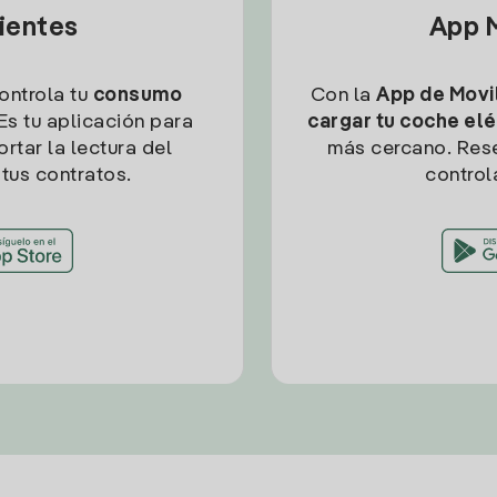
lientes
App M
controla tu
consumo
Con la
App de Movil
Es tu aplicación para
cargar tu coche elé
rtar la lectura del
más cercano. Res
tus contratos.
control