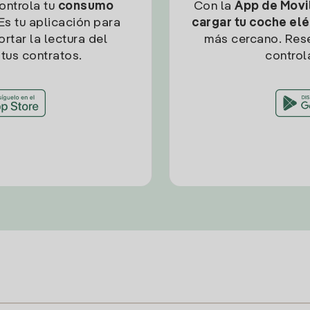
controla tu
consumo
Con la
App de Movil
Es tu aplicación para
cargar tu coche elé
rtar la lectura del
más cercano. Res
tus contratos.
control