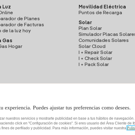
a Luz
Movilidad Eléctrica
Online
Puntos de Recarga
arador de Planes
Solar
rador de Facturas
Plan Solar
o de la luz hoy
Simulador Placas Solare
Comunidades Solares
a Gas
Gas Hogar
Solar Cloud
I + Repair Solar
I + Check Solar
I + Pack Solar
Descarga la App Iberdrola Clientes
tu experiencia. Puedes ajustar tus preferencias como desees.
izar nuestros servicios y mostrarte publicidad en base a tus hábitos de navegación
iendo click en "Configuración de cookies". Si eres usuario del Área Cliente de Ib
fines de perfilado y publicidad. Para más información, puedes visitar nuestra
Polít