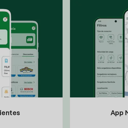
lientes
App M