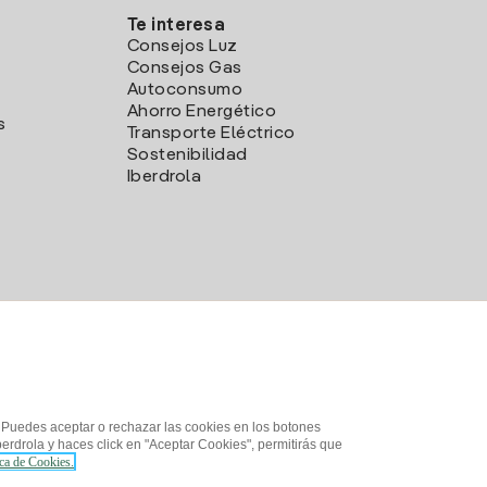
Te interesa
Consejos Luz
Consejos Gas
Autoconsumo
Ahorro Energético
s
Transporte Eléctrico
Sostenibilidad
Iberdrola
. Puedes aceptar o rechazar las cookies en los botones
erdrola y haces click en "Aceptar Cookies", permitirás que
ica de Cookies.