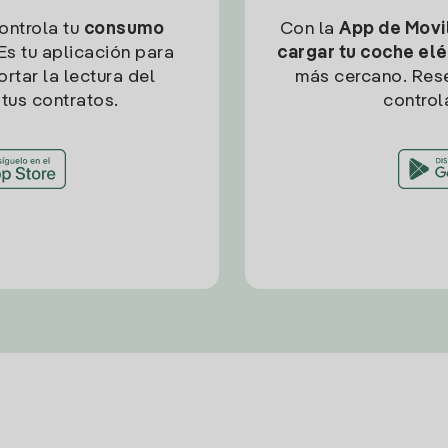
controla tu
consumo
Con la
App de Movil
Es tu aplicación para
cargar tu coche elé
rtar la lectura del
más cercano. Res
tus contratos.
control