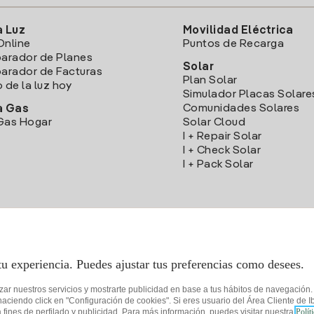
a Luz
Movilidad Eléctrica
Online
Puntos de Recarga
arador de Planes
Solar
rador de Facturas
Plan Solar
o de la luz hoy
Simulador Placas Solare
Comunidades Solares
a Gas
Gas Hogar
Solar Cloud
I + Repair Solar
I + Check Solar
I + Pack Solar
Descarga la App Iberdrola Clientes
tu experiencia. Puedes ajustar tus preferencias como desees.
izar nuestros servicios y mostrarte publicidad en base a tus hábitos de navegación
iendo click en "Configuración de cookies". Si eres usuario del Área Cliente de Ib
fines de perfilado y publicidad. Para más información, puedes visitar nuestra
Polít