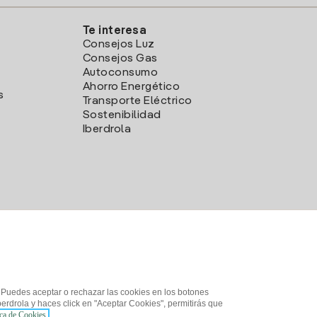
Te interesa
Consejos Luz
Consejos Gas
Autoconsumo
Ahorro Energético
s
Transporte Eléctrico
Sostenibilidad
Iberdrola
. Puedes aceptar o rechazar las cookies en los botones
erdrola y haces click en "Aceptar Cookies", permitirás que
ica de Cookies.