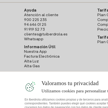
Ayuda
Tarif
Atención al cliente
Plan 
900 225 235
Comp
94 646 01 25
Compa
91 919 52 73
Preci
clientes@tuiberdrola.es
Tarif
Whatsapp
Plan 
Información Útil
Nuestra App
Factura Electrónica
Alta Luz
Alta Gas
Valoramos tu privacidad
Utilizamos cookies para personalizar 
En Iberdrola utilizamos cookies propias y de terceros para anal
correspondientes. También puedes elegir qué cookies aceptar hac
crucemos tus datos de navegación con tus datos de cliente para 