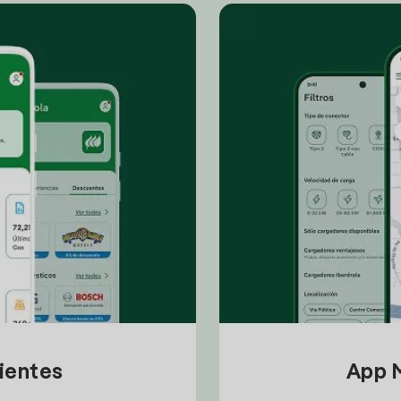
lientes
App M