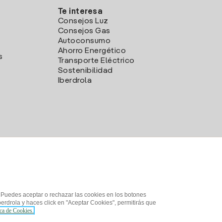
Te interesa
Consejos Luz
Consejos Gas
Autoconsumo
Ahorro Energético
s
Transporte Eléctrico
Sostenibilidad
Iberdrola
. Puedes aceptar o rechazar las cookies en los botones
erdrola y haces click en "Aceptar Cookies", permitirás que
ica de Cookies.