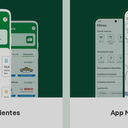
lientes
App M