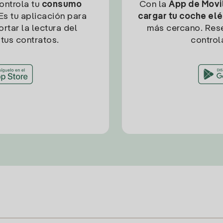
controla tu
consumo
Con la
App de Movil
Es tu aplicación para
cargar tu coche elé
rtar la lectura del
más cercano. Res
tus contratos.
control