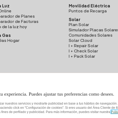
a Luz
Movilidad Eléctrica
Online
Puntos de Recarga
arador de Planes
Solar
rador de Facturas
Plan Solar
o de la luz hoy
Simulador Placas Solare
Comunidades Solares
a Gas
Gas Hogar
Solar Cloud
I + Repair Solar
I + Check Solar
I + Pack Solar
Descarga la App Iberdrola Clientes
tu experiencia. Puedes ajustar tus preferencias como desees.
izar nuestros servicios y mostrarte publicidad en base a tus hábitos de navegación
iendo click en "Configuración de cookies". Si eres usuario del Área Cliente de Ib
fines de perfilado y publicidad. Para más información, puedes visitar nuestra
Polít