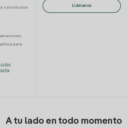
Llámanos
as y productos
y
clamaciones
gética para
cribir
eseña
A tu lado en todo momento