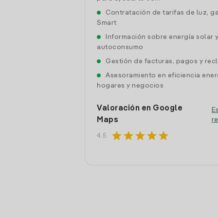
Contratación de tarifas de luz, g
Smart
Información sobre energía solar 
autoconsumo
Gestión de facturas, pagos y re
Asesoramiento en eficiencia ener
hogares y negocios
Valoración en Google
Es
Maps
r
star
star
star
star
star
4.5