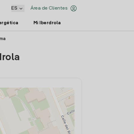
ES
Área de Clientes
ergética
Mi Iberdrola
ama
drola