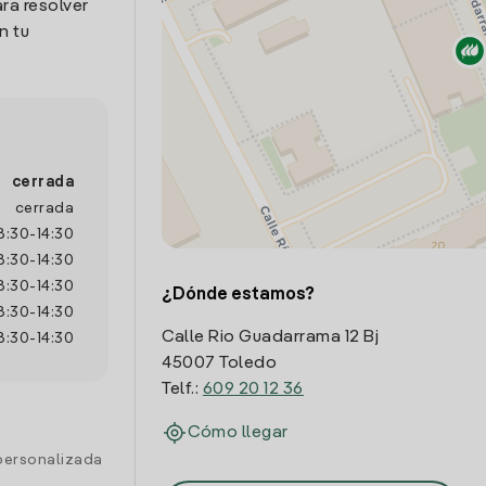
ra resolver
n tu
cerrada
cerrada
8:30
-
14:30
8:30
-
14:30
8:30
-
14:30
¿Dónde estamos?
8:30
-
14:30
Calle Rio Guadarrama 12 Bj
8:30
-
14:30
45007 Toledo
Telf.:
609 20 12 36
Cómo llegar
personalizada