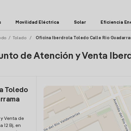
s
Movilidad Eléctrica
Solar
Eficiencia En
edo
/
Toledo
/
Oficina Iberdrola Toledo Calle Rio Guadarr
unto de Atención y Venta Iber
la Toledo
arrama
 y Venta de
 12 Bj, en