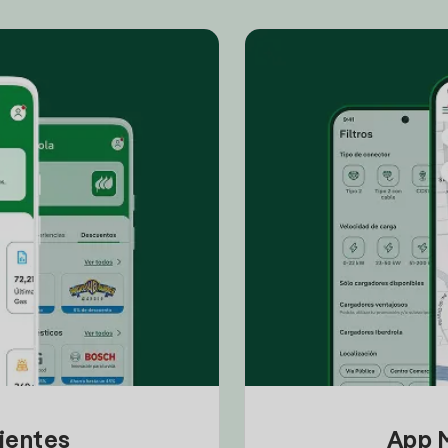
lientes
App M