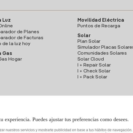
a Luz
Movilidad Eléctrica
Online
Puntos de Recarga
arador de Planes
Solar
rador de Facturas
Plan Solar
o de la luz hoy
Simulador Placas Solare
Comunidades Solares
a Gas
Gas Hogar
Solar Cloud
I + Repair Solar
I + Check Solar
I + Pack Solar
Descarga la App Iberdrola Clientes
tu experiencia. Puedes ajustar tus preferencias como desees.
izar nuestros servicios y mostrarte publicidad en base a tus hábitos de navegación