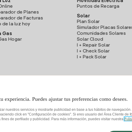
a Luz
Movilidad Eléctrica
Online
Puntos de Recarga
arador de Planes
Solar
rador de Facturas
Plan Solar
o de la luz hoy
Simulador Placas Solare
Comunidades Solares
a Gas
Gas Hogar
Solar Cloud
I + Repair Solar
I + Check Solar
I + Pack Solar
Descarga la App Iberdrola Clientes
tu experiencia. Puedes ajustar tus preferencias como desees.
izar nuestros servicios y mostrarte publicidad en base a tus hábitos de navegación
iendo click en "Configuración de cookies". Si eres usuario del Área Cliente de Ib
fines de perfilado y publicidad. Para más información, puedes visitar nuestra
Polít
de privacidad
Configurar cookies
Seguridad de la información
Accesibilida