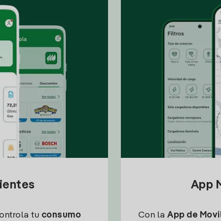
lientes
App M
controla tu
consumo
Con la
App de Movil