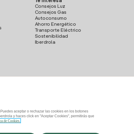
Te interesa
Consejos Luz
Consejos Gas
Autoconsumo
Ahorro Energético
s
Transporte Eléctrico
Sostenibilidad
Iberdrola
. Puedes aceptar o rechazar las cookies en los botones
erdrola y haces click en "Aceptar Cookies", permitirás que
ica de Cookies.
d
¿Cómo ser colaborador?
Canal de Denuncias
Iberdrola.com