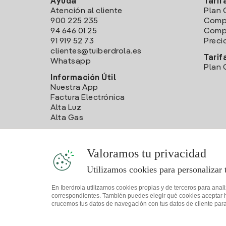
Ayuda
Tarif
Atención al cliente
Plan 
900 225 235
Comp
94 646 01 25
Compa
91 919 52 73
Preci
clientes@tuiberdrola.es
Tarif
Whatsapp
Plan 
Información Útil
Nuestra App
Factura Electrónica
Alta Luz
Alta Gas
Valoramos tu privacidad
Utilizamos cookies para personalizar 
En Iberdrola utilizamos cookies propias y de terceros para anal
correspondientes. También puedes elegir qué cookies aceptar hac
crucemos tus datos de navegación con tus datos de cliente para 
Mapa web
Información legal y Política de cookies
Política 