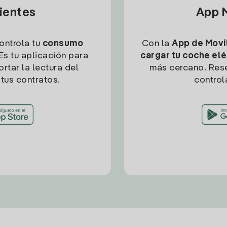
lientes
App M
controla tu
consumo
Con la
App de Movil
Es tu aplicación para
cargar tu coche elé
rtar la lectura del
más cercano. Res
tus contratos.
control