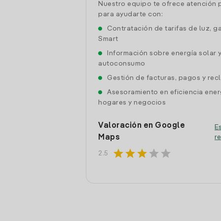
Nuestro equipo te ofrece atención 
para ayudarte con:
Contratación de tarifas de luz, g
Smart
Información sobre energía solar 
autoconsumo
Gestión de facturas, pagos y re
Asesoramiento en eficiencia ener
hogares y negocios
Valoración en Google
Es
Maps
r
star
star
star
star
star
2.5