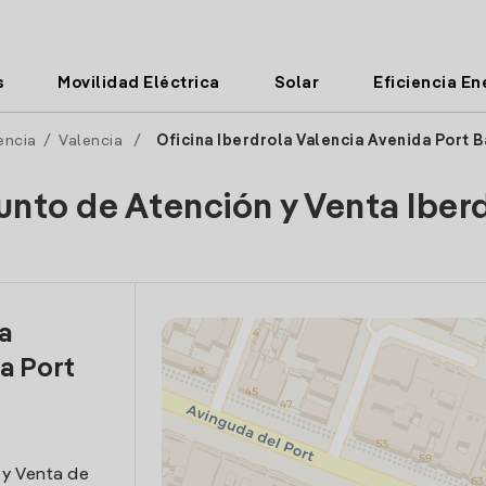
s
Movilidad Eléctrica
Solar
Eficiencia En
encia
/
Valencia
/
Oficina Iberdrola Valencia Avenida Port B
unto de Atención y Venta Iber
la
a Port
 y Venta de