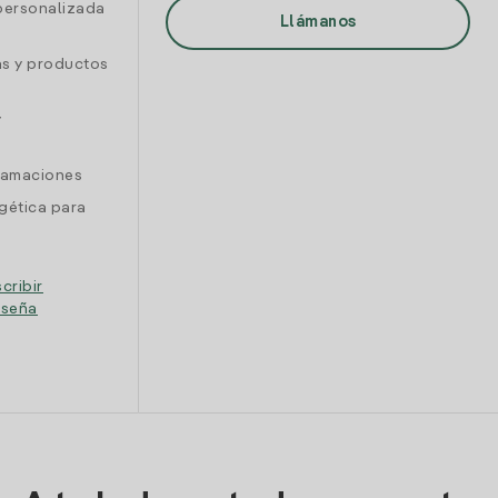
personalizada
Llámanos
as y productos
y
clamaciones
gética para
cribir
eseña