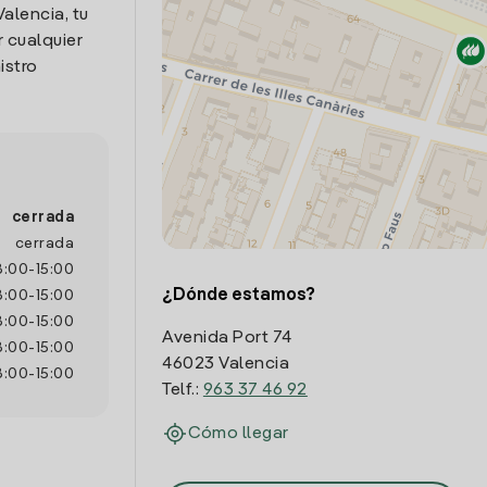
Valencia, tu
 cualquier
istro
cerrada
cerrada
8:00
-
15:00
¿Dónde estamos?
8:00
-
15:00
8:00
-
15:00
Avenida Port 74
8:00
-
15:00
46023 Valencia
8:00
-
15:00
Telf.:
963 37 46 92
Cómo llegar