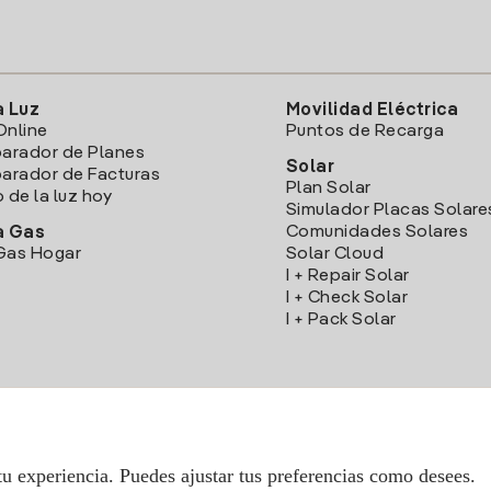
a Luz
Movilidad Eléctrica
Online
Puntos de Recarga
arador de Planes
Solar
rador de Facturas
Plan Solar
o de la luz hoy
Simulador Placas Solare
Comunidades Solares
a Gas
Gas Hogar
Solar Cloud
I + Repair Solar
I + Check Solar
I + Pack Solar
Descarga la App Iberdrola Clientes
tu experiencia. Puedes ajustar tus preferencias como desees.