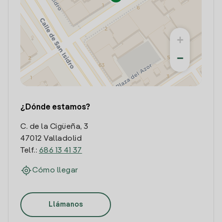
+
−
¿Dónde estamos?
C. de la Cigüeña, 3
47012 Valladolid
Telf.:
686 13 41 37
Cómo llegar
Llámanos