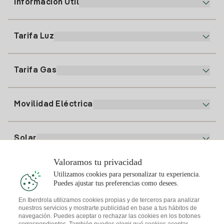
Información Útil
Atención al cliente
900 225 235
Tarifa Luz
Nuestra App
94 646 01 25
Factura Electrónica
91 919 52 73
Tarifa Gas
Plan Online
Alta Luz
clientes@tuiberdrola.es
Comparador de Planes
Alta Gas
Movilidad Eléctrica
Whatsapp
Plan Gas Hogar
Comparador de Facturas
Precio de la luz hoy
Solar
Puntos de Recarga
Valoramos tu privacidad
Te interesa
Utilizamos cookies para personalizar tu experiencia.
Plan Solar
Puedes ajustar tus preferencias como desees.
Simulador Placas Solares
En Iberdrola utilizamos cookies propias y de terceros para analizar
nuestros servicios y mostrarte publicidad en base a tus hábitos de
Consejos Luz
Descarga la App Iberdrola Clientes
navegación. Puedes aceptar o rechazar las cookies en los botones
Comunidades Solares