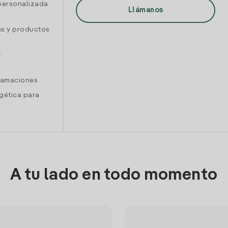
personalizada
Llámanos
as y productos
y
clamaciones
gética para
A tu lado en todo momento