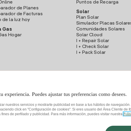
Online
Puntos de Recarga
arador de Planes
Solar
rador de Facturas
Plan Solar
o de la luz hoy
Simulador Placas Solare
Comunidades Solares
a Gas
Gas Hogar
Solar Cloud
I + Repair Solar
I + Check Solar
I + Pack Solar
Descarga la App Iberdrola Clientes
tu experiencia. Puedes ajustar tus preferencias como desees.
izar nuestros servicios y mostrarte publicidad en base a tus hábitos de navegación
iendo click en "Configuración de cookies". Si eres usuario del Área Cliente de Ib
fines de perfilado y publicidad. Para más información, puedes visitar nuestra
Polít
de privacidad
Configurar cookies
Seguridad de la información
Accesibilida