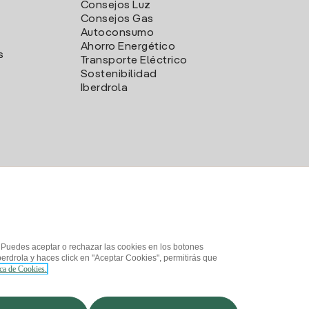
Consejos Luz
Consejos Gas
Autoconsumo
Ahorro Energético
s
Transporte Eléctrico
Sostenibilidad
Iberdrola
. Puedes aceptar o rechazar las cookies en los botones
erdrola y haces click en "Aceptar Cookies", permitirás que
ica de Cookies.
d
¿Cómo ser colaborador?
Canal de Denuncias
Iberdrola.com