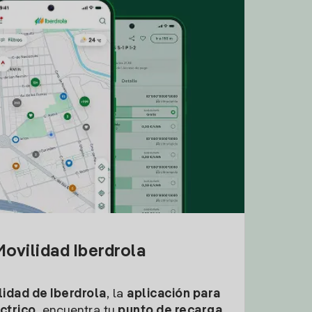
ovilidad Iberdrola
idad de Iberdrola
, la
aplicación para
ctrico
, encuentra tu
punto de recarga