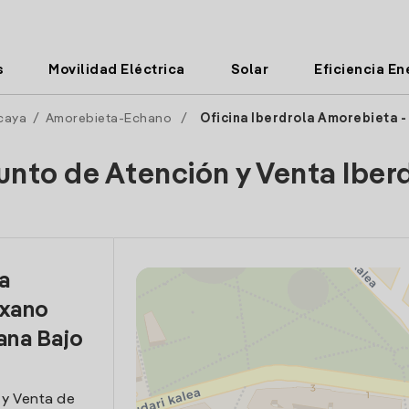
s
Movilidad Eléctrica
Solar
Eficiencia En
caya
/
Amorebieta-Echano
/
Oficina Iberdrola Amorebieta -
unto de Atención y Venta Iber
la
txano
ana Bajo
 y Venta de