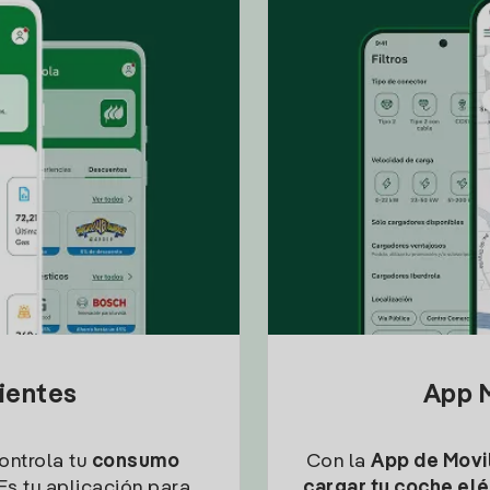
lientes
App M
controla tu
consumo
Con la
App de Movil
Es tu aplicación para
cargar tu coche elé