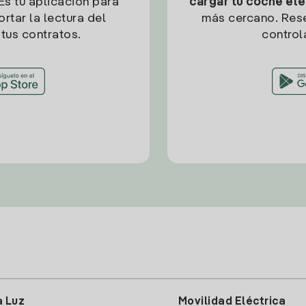
Es tu aplicación para
cargar tu coche elé
rtar la lectura del
más cercano. Res
tus contratos.
control
a Luz
Movilidad Eléctrica