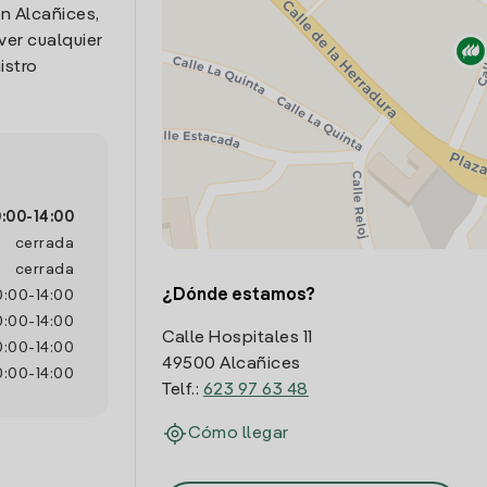
en Alcañices,
ver cualquier
istro
0:00
-
14:00
cerrada
cerrada
¿Dónde estamos?
0:00
-
14:00
0:00
-
14:00
Calle Hospitales 11
0:00
-
14:00
49500 Alcañices
0:00
-
14:00
Telf.:
623 97 63 48
Cómo llegar