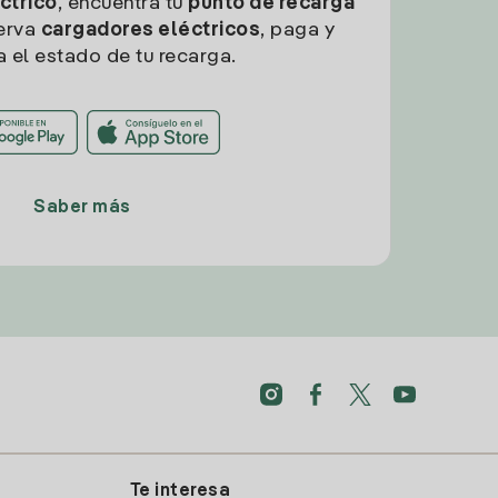
ctrico
, encuentra tu
punto de recarga
erva
cargadores eléctricos
, paga y
a el estado de tu recarga.
Saber más
Te interesa