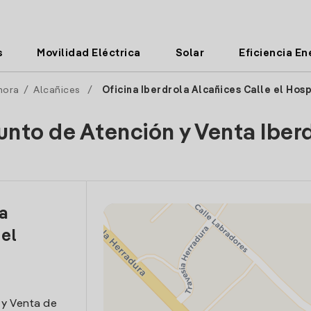
s
Movilidad Eléctrica
Solar
Eficiencia En
mora
/
Alcañices
/
Oficina Iberdrola Alcañices Calle el Hosp
unto de Atención y Venta Iber
la
 el
 y Venta de