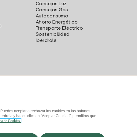
Consejos Luz
Consejos Gas
Autoconsumo
Ahorro Energético
s
Transporte Eléctrico
Sostenibilidad
Iberdrola
. Puedes aceptar o rechazar las cookies en los botones
erdrola y haces click en "Aceptar Cookies", permitirás que
ica de Cookies.
d
¿Cómo ser colaborador?
Canal de Denuncias
Iberdrola.com