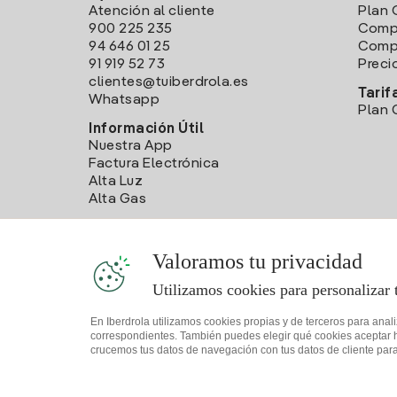
Atención al cliente
Plan 
900 225 235
Comp
94 646 01 25
Compa
91 919 52 73
Preci
clientes@tuiberdrola.es
Tarif
Whatsapp
Plan 
Información Útil
Nuestra App
Factura Electrónica
Alta Luz
Alta Gas
Valoramos tu privacidad
Utilizamos cookies para personalizar 
En Iberdrola utilizamos cookies propias y de terceros para anal
correspondientes. También puedes elegir qué cookies aceptar hac
crucemos tus datos de navegación con tus datos de cliente para 
Mapa web
Información legal y Política de cookies
Política 