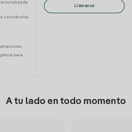
personalizada
Llámanos
as y productos
y
clamaciones
gética para
A tu lado en todo momento