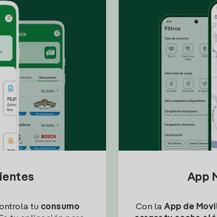
lientes
App M
controla tu
consumo
Con la
App de Movil