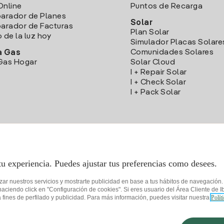
Online
Puntos de Recarga
arador de Planes
Solar
rador de Facturas
Plan Solar
o de la luz hoy
Simulador Placas Solare
Comunidades Solares
a Gas
Gas Hogar
Solar Cloud
I + Repair Solar
I + Check Solar
I + Pack Solar
Descarga la App Iberdrola Clientes
tu experiencia. Puedes ajustar tus preferencias como desees.
izar nuestros servicios y mostrarte publicidad en base a tus hábitos de navegación
iendo click en "Configuración de cookies". Si eres usuario del Área Cliente de Ib
fines de perfilado y publicidad. Para más información, puedes visitar nuestra
Polít
de privacidad
Configurar cookies
Seguridad de la información
Accesibilida