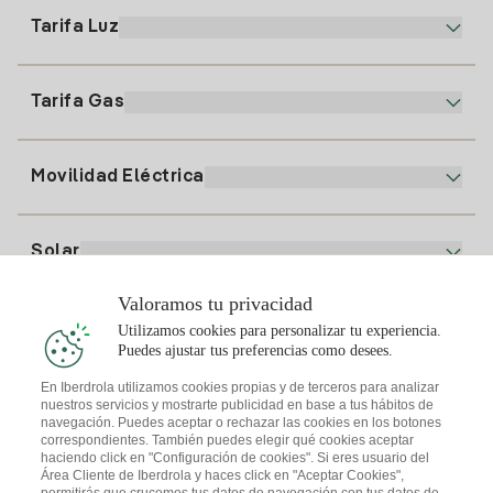
900 225 235
Tarifa Luz
Nuestra App
94 646 01 25
Factura Electrónica
91 919 52 73
Tarifa Gas
Plan Online
Alta Luz
clientes@tuiberdrola.es
Comparador de Planes
Alta Gas
Movilidad Eléctrica
Whatsapp
Plan Gas Hogar
Comparador de Facturas
Precio de la luz hoy
Solar
Puntos de Recarga
Valoramos tu privacidad
Te interesa
Utilizamos cookies para personalizar tu experiencia.
Plan Solar
Puedes ajustar tus preferencias como desees.
Simulador Placas Solares
En Iberdrola utilizamos cookies propias y de terceros para analizar
nuestros servicios y mostrarte publicidad en base a tus hábitos de
Consejos Luz
Descarga la App Iberdrola Clientes
navegación. Puedes aceptar o rechazar las cookies en los botones
Comunidades Solares
correspondientes. También puedes elegir qué cookies aceptar
haciendo click en "Configuración de cookies". Si eres usuario del
Consejos Gas
Solar Cloud
Área Cliente de Iberdrola y haces click en "Aceptar Cookies",