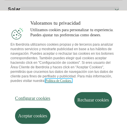
Precio de la luz hoy
Solar
Puntos de Recarga
Valoramos tu privacidad
Te interesa
Utilizamos cookies para personalizar tu experiencia.
Plan Solar
Puedes ajustar tus preferencias como desees.
Simulador Placas Solares
En Iberdrola utilizamos cookies propias y de terceros para analizar
nuestros servicios y mostrarte publicidad en base a tus hábitos de
Consejos Luz
Descarga la App Iberdrola Clientes
navegación. Puedes aceptar o rechazar las cookies en los botones
Comunidades Solares
correspondientes. También puedes elegir qué cookies aceptar
haciendo click en "Configuración de cookies". Si eres usuario del
Consejos Gas
Solar Cloud
Área Cliente de Iberdrola y haces click en "Aceptar Cookies",
permitirás que crucemos tus datos de navegación con tus datos de
Autoconsumo
cliente para fines de perfilado y publicidad. Para más información,
I + Repair Solar
puedes visitar nuestra
Política de Cookies.
Mapa web
Información legal y Política de cookies
Ahorro Energético
Política de privacidad
Configurar cookies
I + Check Solar
Seguridad de la información
Accesibilidad
Transporte Eléctrico
Configurar cookies
¿Cómo ser colaborador?
Canal de Denuncias
Rechazar cookies
I + Pack Solar
Iberdrola.com
Sostenibilidad
Aceptar cookies
© 2026 Iberdrola Clientes S.A.U.
Iberdrola