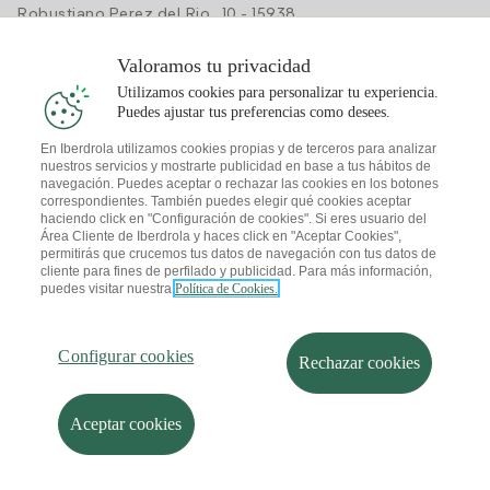
Robustiano Perez del Rio , 10 - 15938
Valoramos tu privacidad
Bormujos
Utilizamos cookies para personalizar tu experiencia.
Puedes ajustar tus preferencias como desees.
Oficina Iberdrola Bormujos Avenida de la Universidad de
En Iberdrola utilizamos cookies propias y de terceros para analizar
Salamanca
- Av. Universidad de Salamanca, 13 - 41930
nuestros servicios y mostrarte publicidad en base a tus hábitos de
navegación. Puedes aceptar o rechazar las cookies en los botones
correspondientes. También puedes elegir qué cookies aceptar
Brunete
haciendo click en "Configuración de cookies". Si eres usuario del
Área Cliente de Iberdrola y haces click en "Aceptar Cookies",
permitirás que crucemos tus datos de navegación con tus datos de
Oficina Iberdrola Brunete Travesia Real de San Sebastian
-
cliente para fines de perfilado y publicidad. Para más información,
Tr.ª Real de San Sebastián, 2 - 28690
puedes visitar nuestra
Política de Cookies.
Bullas
Configurar cookies
Rechazar cookies
Oficina Iberdrola Bullas Calle Peru
- Calle Peru 2 - 30180
Aceptar cookies
Burgo De Osma- Ciudad De Osma