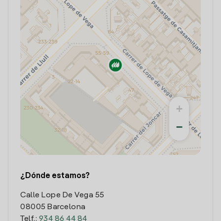
+
−
¿Dónde estamos?
Calle Lope De Vega 55
08005 Barcelona
Telf.:
934 86 44 84