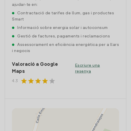
ajudar-te en:
Contractació de tarifes de llum, gas i productes
Smart
Informació sobre energia solar i autoconsum
Gestió de factures, pagaments i reclamacions
Assessorament en eficiència energètica per a llars
i negocis
Valoració a Google
Escriure una
Maps
resenya
star
star
star
star
star
4.3