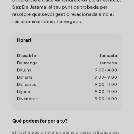
d'Iberdrola a Calle Almendralejos 23, a Fuente El
Saz De Jarama, el teu punt de trobada per
resoldre qualsevol gestió relacionada amb el
teu subministrament energètic.
Horari
Dissabte
tancada
Diumenge
tancada
Dilluns
9:00
-
14:00
Dimarts
9:00
-
19:00
Dimecres
9:00
-
14:00
Dijous
9:00
-
14:00
Divendres
9:00
-
14:00
Què podem fer per a tu?
El nostre equip t'ofereix atenció personalitzada per