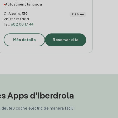
Actualment tancada
C. Alcalá, 319
2.26 km
28027 Madrid
Tel:
682 00 17 44
Més detalls
Reservar cita
les Apps d'Iberdrola
a del teu coche elèctric de manera fàcil i