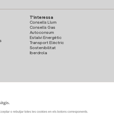
T'interessa
Consells Llum
Consells Gas
Autoconsum
Estalvi Energètic
s
Transport Elèctric
Sostenibilitat
Iberdrola
itgis.
acceptar o rebutjar totes les cookies en els botons corresponents.