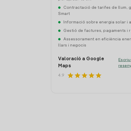
Contractació de tarifes de llum, 
Smart
Informació sobre energia solar i
Gestió de factures, pagaments i 
Assessorament en eficiència ener
llars i negocis
Valoració a Google
Escriu
Maps
resen
star
star
star
star
star
4.9