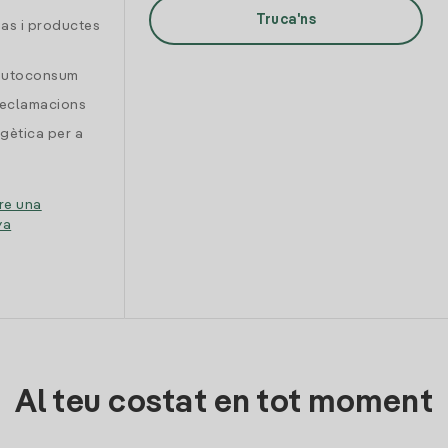
Truca'ns
gas i productes
 autoconsum
reclamacions
gètica per a
re una
ya
Al teu costat en tot moment