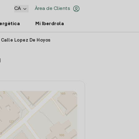
CA
Àrea de Clients
nergètica
Mi Iberdrola
d Calle Lopez De Hoyos
a