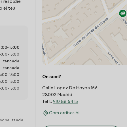
r resoldre
 el teu
8:00
-
15:00
8:00
-
15:00
tancada
tancada
8:00
-
15:00
On som?
8:00
-
15:00
Calle Lopez De Hoyos 156
8:00
-
15:00
28002 Madrid
Telf.:
910 88 54 15
Com arribar-hi
rsonalitzada