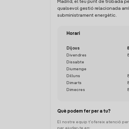
Madrid, el teu punt de trobada pe
qualsevol gestió relacionada amb
subministrament energètic.
Horari
Dijous
Divendres
Dissabte
Diumenge
Dilluns
Dimarts
Dimecres
Què podem fer per a tu?
El nostre equip t'ofereix atenció pe
per ajudar-te en: