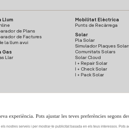
a Llum
Mobilitat Elèctrica
nline
Punts de Recàrrega
arador de Plans
Solar
rador de Factures
Pla Solar
e la llum avui
Simulador Plaques Solar
Comunitats Solars
a Gas
as Llar
Solar Cloud
I + Repair Solar
I + Check Solar
I + Pack Solar
Descarrega l'App Iberdola Clients
teva experiència. Pots ajustar les teves preferències segons des
r els nostres serveis i per mostrar-te publicitat basada en els teus interessos. Pots 