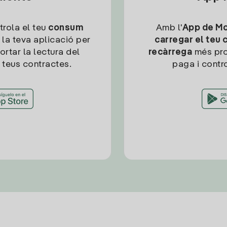
trola el teu
consum
Amb l'
App de Mob
 la teva aplicació per
carregar el teu 
ortar la lectura del
recàrrega
més pro
 teus contractes.
paga i contro