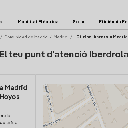
as
Mobilitat Elèctrica
Solar
Eficiència E
/
Comunidad de Madrid
/
Madrid
/
Oficina Iberdrola Madri
El teu punt d'atenció Iberdrol
la Madrid
 Hoyos
venda
os 156, a