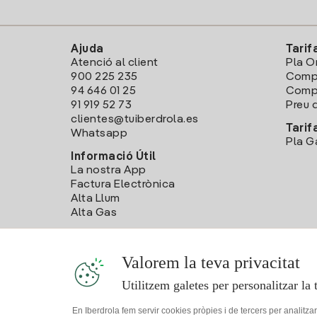
Ajuda
Tarif
Atenció al client
Pla O
900 225 235
Comp
94 646 01 25
Compa
91 919 52 73
Preu d
clientes@tuiberdrola.es
Tarif
Whatsapp
Pla G
Informació Útil
La nostra App
Factura Electrònica
Alta Llum
Alta Gas
Valorem la teva privacitat
Utilitzem galetes per personalitzar la 
En Iberdrola fem servir cookies pròpies i de tercers per analitza