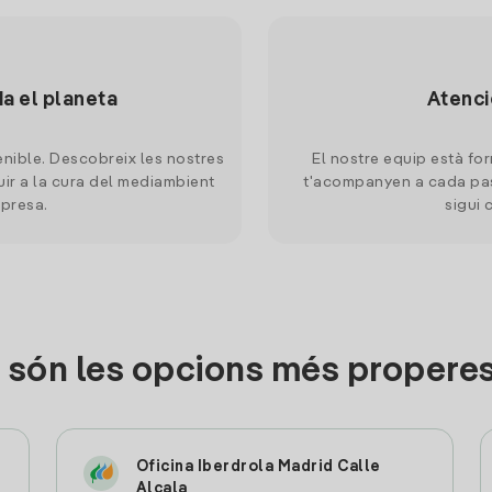
da el planeta
Atenci
nible. Descobreix les nostres
El nostre equip està for
uir a la cura del mediambient
t'acompanyen a cada pas
mpresa.
sigui 
 són les opcions més properes
Oficina Iberdrola Madrid Calle
Alcala