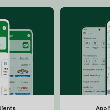
lients
App M