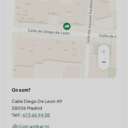
+
−
On som?
Calle Diego De Leon 49
28006 Madrid
Telf.:
673 66 94 58
Com arribar-hi