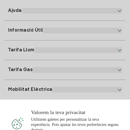
Ajuda
Informació Útil
Atenció al client
900 225 235
Tarifa Llum
La nostra App
94 646 01 25
Factura Electrònica
91 919 52 73
Tarifa Gas
Pla Online
Alta Llum
clientes@tuiberdrola.es
Comparador de Plans
Alta Gas
Mobilitat Elèctrica
Whatsapp
Pla Gas Llar
Comparador de Factures
Preu de la llum avui
Solar
Valorem la teva privacitat
Punts de Recàrrega
Utilitzem galetes per personalitzar la teva
experiència. Pots ajustar les teves preferències segons
T'interessa
desitgis.