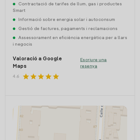
Contractació de tarifes de llum, gas i productes
Smart
Informació sobre energia solar i autoconsum
Gestió de factures, pagaments i reclamacions
Assessorament en eficiència energètica per a llars
i negocis
Valoració a Google
Escriure una
Maps
resenya
star
star
star
star
star
4.6